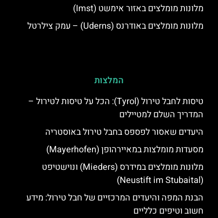
מלונות מומלצים באזור אימשט (Imst)
מלונות מומלצים באודרנס (Uderns) – עמק צילרטל
המלצות
טיסות לחבל טירול (Tyrol): הכל על טיסות לטירול –
המדריך השלם למטיילים
היעדים שאסור לפספס בחבל טירול באוסטריה
מסעדות מומלצות במאיירהופן (Mayerhofen)
מלונות מומלצים במידרס (Mieders) ונוישטיפט
(Neustift im Stubaital)
הבנת המפה והיעדים המרכזיים של חבל טירול: מידע
חשוב וטיפים כלליים