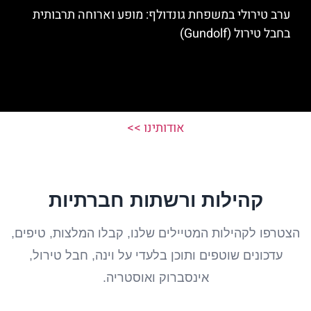
ערב טירולי במשפחת גונדולף: מופע וארוחה תרבותית
בחבל טירול (Gundolf)
אודותינו >>
קהילות ורשתות חברתיות
הצטרפו לקהילות המטיילים שלנו, קבלו המלצות, טיפים,
עדכונים שוטפים ותוכן בלעדי על וינה, חבל טירול,
אינסברוק ואוסטריה.