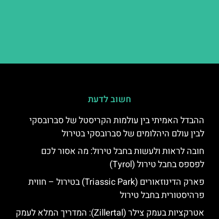
חשוב לדעת
ההבדל האמיתי בין עולמות הקריסטל של סברובסקי
לבין עולם היהלומים של סברובסקי בטירול
חובה לראות ולעשות בחבל טירול: מה אסור לכם
לפספס בחבל טירול (Tyrol)
פארק הדינוזאורים (Triassic Park) בטירול – חווית
פרהיסטורית בחבל טירול
אטרקציות בעמק צילר (Zillertal): המדריך המלא לעמק