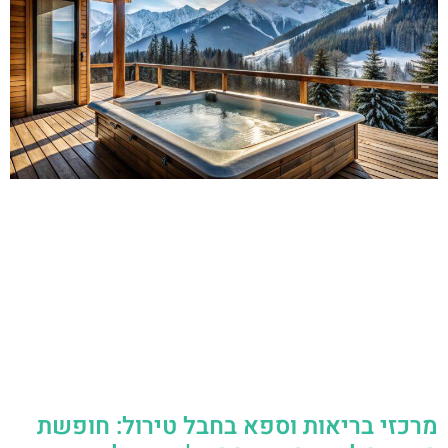
מרכזי בריאות וספא בחבל טירול: חופשת