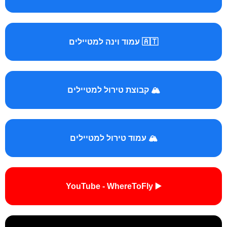
🇦🇹 עמוד וינה למטיילים
🏔️ קבוצת טירול למטיילים
🏔️ עמוד טירול למטיילים
▶️ YouTube - WhereToFly