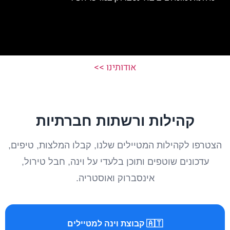
אודותינו >>
קהילות ורשתות חברתיות
הצטרפו לקהילות המטיילים שלנו, קבלו המלצות, טיפים,
עדכונים שוטפים ותוכן בלעדי על וינה, חבל טירול,
אינסברוק ואוסטריה.
🇦🇹 קבוצת וינה למטיילים