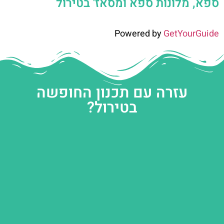
ספא, מלונות ספא ומסאז' בטירול
Powered by
GetYourGuide
עזרה עם תכנון החופשה
בטירול?