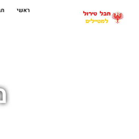
ראשי
חב
מ