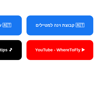
🇦🇹 קבוצת וינה למטיילים
🇦🇹 עמוד וינה למטיילים
🎵 TikTok - travelers.tips
▶️ YouTube - WhereToFly