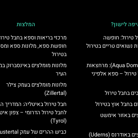
פה לישון?
המלצות
 טירול: חופשה
מרכזי בריאות וספא בחבל טירול
ת נשואים טריים בטירול
חופשת ספא, מלונות ספא ומסא
בטירול
אקווה דום (Aqua Dome): מרחצאות
מלונות מומלצים באינסברוק במ
טירול – ספא אלפיני
העיר
מלונות מומלצים בעמק צילר
(Zillertal)
ם בחבל אוץ בטירול
חבל טירול באיטליה: המדריך ה
לחבל טירול הדרומי – צפון איט
ים באזור אימשט
(Tyrol)
מלונות מומלצים באודרנס (Uderns)