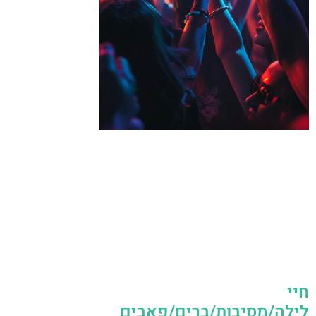
חיי
לילה/מסיבות/ברים/פאבים