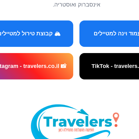
אינסברוק ואוסטריה.
️ קבוצת טירול למטיילים
📸 Instagram - travelers.co.il