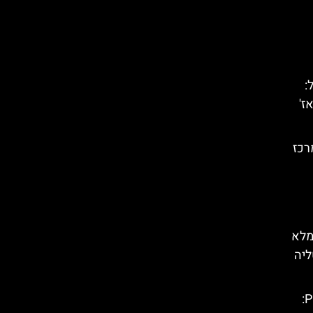
:
ז'
רכז
מלא
ליה
כביש ההרים של עמק Pustertal: