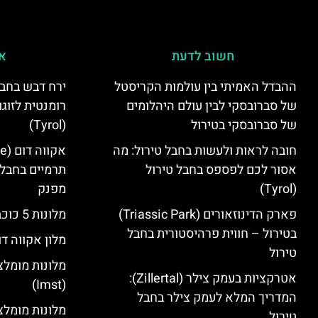
חשוב לדעת
אי
ההבדל האמיתי בין עולמות הקריסטל
ירח דבש בחבל
של סברובסקי לבין עולם היהלומים
רומנטית לזוגו
של סברובסקי בטירול
(Tyrol)
חובה לראות ולעשות בחבל טירול: מה
אסור לכם לפספס בחבל טירול
תרמיים בחבל 
(Tyrol)
מפנק
פארק הדינוזאורים (Triassic Park)
מלונות 5 כוכבים בחבל טירול
בטירול – חווית פרהיסטורית בחבל
מלון אקווה דו
טירול
מלונות מומלצ
אטרקציות בעמק צילר (Zillertal):
(Imst)
המדריך המלא לעמק צילר בחבל
טירול