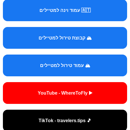
🇦🇹 עמוד וינה למטיילים
🏔️ קבוצת טירול למטיילים
🏔️ עמוד טירול למטיילים
▶️ YouTube - WhereToFly
🎵 TikTok - travelers.tips