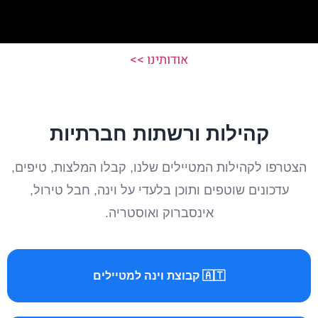
אודותינו >>
קהילות ורשתות חברתיות
הצטרפו לקהילות המטיילים שלנו, קבלו המלצות, טיפים,
עדכונים שוטפים ותוכן בלעדי על וינה, חבל טירול,
אינסברוק ואוסטריה.
🇦🇹 קבוצת וינה למטיילים