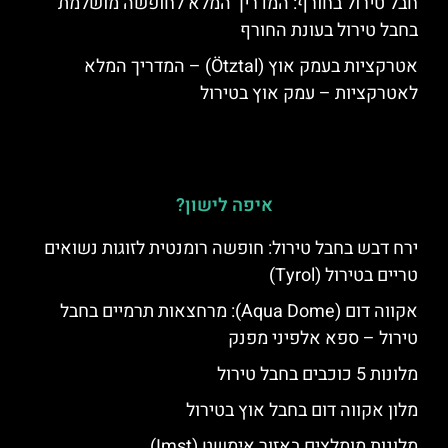
חבל טירול בחורף: המדריך המלא לחופשה מושלמת
בחבל טירול בעונת החורף
אטרקציות בעמק אוץ (Ötztal) – המדריך המלא
לאטרקציות – עמק אוץ בטירול
איפה לישון?
ירח דבש בחבל טירול: חופשה רומנטית לזוגות נשואים
טריים בטירול (Tyrol)
אקווה דום (Aqua Dome): מרחצאות תרמיים בחבל
טירול – ספא אלפיני מפנק
מלונות 5 כוכבים בחבל טירול
מלון אקווה דום בחבל אוץ בטירול
מלונות מומלצים באזור אימשט (Imst)