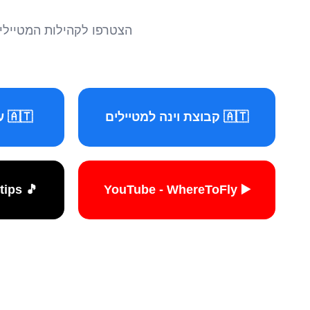
הצטרפו לקהילות המטיילים 
🇦🇹 קבוצת וינה למטיילים
🇦🇹 עמוד וינה למטיילים
🎵 TikTok - travelers.tips
▶️ YouTube - WhereToFly