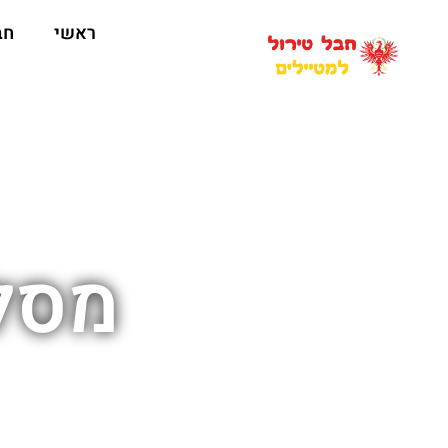
ראשי
חב
מסלו