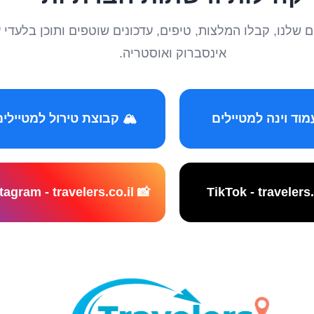
טיילים שלנו, קבלו המלצות, טיפים, עדכונים שוטפים ותוכן ב
אינסברוק ואוסטריה.
️ קבוצת טירול למטיילים
📸 Instagram - travelers.co.il