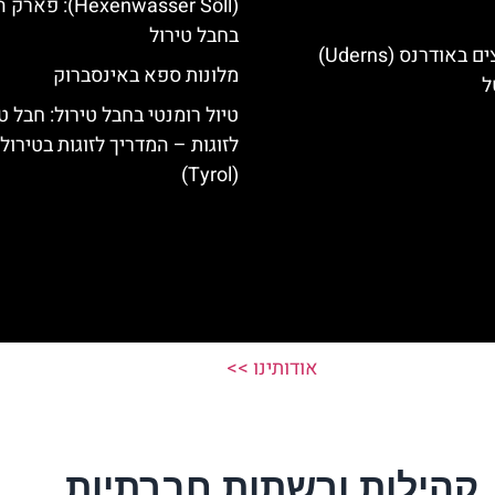
(Hexenwasser Söll): 
בחבל טירול
מלונות מומלצים באודרנס (Uderns)
מלונות ספא באינסברוק
ל
טיול רומנטי בחבל טירול: חבל ט
לזוגות – המדריך לזוגות בטירול
(Tyrol)
אודותינו >>
קהילות ורשתות חברתיות