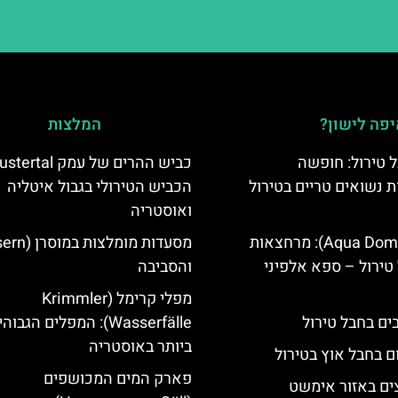
פה לישון?
המלצות
 טירול: חופשה
ת נשואים טריים בטירול
הכביש הטירולי בגבול איטליה
ואוסטריה
אקווה דום (Aqua Dome): מרחצאות
טירול – ספא אלפיני
והסביבה
מפלי קרימל (Krimmler
Wasserfälle): המפלים הגבוה
ביותר באוסטריה
ם בחבל אוץ בטירול
פארק המים המכושפים
ים באזור אימשט