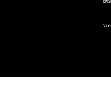
פארק המים
ירול