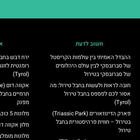
חשוב לדעת
אי
ההבדל האמיתי בין עולמות הקריסטל
ירח דבש בחבל
של סברובסקי לבין עולם היהלומים
רומנטית לזוגו
של סברובסקי בטירול
(Tyrol)
חובה לראות ולעשות בחבל טירול: מה
אסור לכם לפספס בחבל טירול
תרמיים בחבל 
(Tyrol)
מפנק
פארק הדינוזאורים (Triassic Park)
מלונות 5 כוכבים בחבל טירול
בטירול – חווית פרהיסטורית בחבל
מלון אקווה דו
טירול
מלונות מומלצ