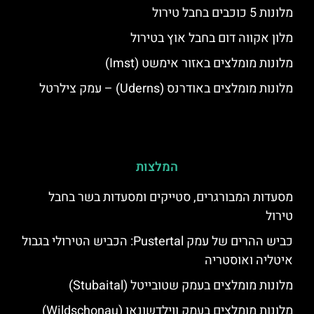
מלונות 5 כוכבים בחבל טירול
מלון אקווה דום בחבל אוץ בטירול
מלונות מומלצים באזור אימשט (Imst)
מלונות מומלצים באודרנס (Uderns) – עמק צילרטל
המלצות
מסעדות המבורגרים, סטייקים ומסעדות בשר בחבל
טירול
כביש ההרים של עמק Pustertal: הכביש הטירולי בגבול
איטליה ואוסטריה
מלונות מומלצים בעמק שטובייטל (Stubaital)
מלונות מומלצים בעמק ווילדשונאו (Wildschonau)