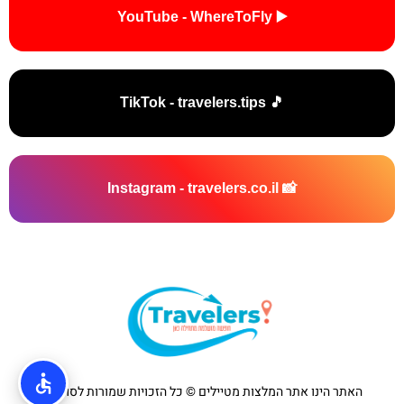
▶️ YouTube - WhereToFly
🎵 TikTok - travelers.tips
📸 Instagram - travelers.co.il
האתר הינו אתר המלצות מטיילים © כל הזכויות שמורות לסוכנות