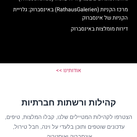
מרכז הקניות (RathausGalerien) באינסברוק: גלריית
הקניות של אינסברוק
דירות מומלצות באינסברוק
אודותינו >>
קהילות ורשתות חברתיות
הצטרפו לקהילות המטיילים שלנו, קבלו המלצות, טיפים,
עדכונים שוטפים ותוכן בלעדי על וינה, חבל טירול,
אינסברוק ואוסטריה.