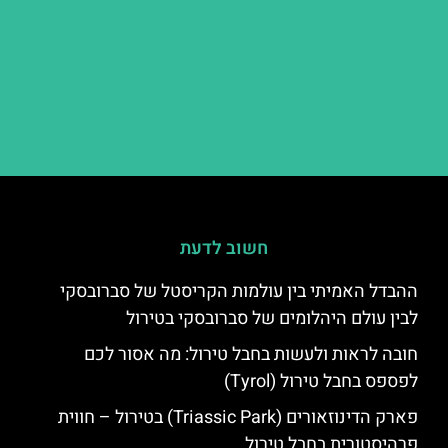
חשוב לדעת
ההבדל האמיתי בין עולמות הקריסטל של סברובסקי
לבין עולם היהלומים של סברובסקי בטירול
חובה לראות ולעשות בחבל טירול: מה אסור לכם
לפספס בחבל טירול (Tyrol)
פארק הדינוזאורים (Triassic Park) בטירול – חווית
פרהיסטורית בחבל טירול