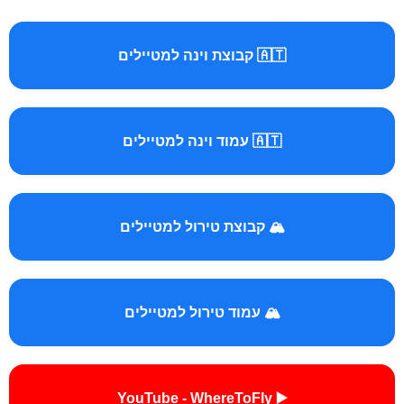
🇦🇹 קבוצת וינה למטיילים
🇦🇹 עמוד וינה למטיילים
🏔️ קבוצת טירול למטיילים
🏔️ עמוד טירול למטיילים
▶️ YouTube - WhereToFly