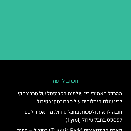
חשוב לדעת
ההבדל האמיתי בין עולמות הקריסטל של סברובסקי
לבין עולם היהלומים של סברובסקי בטירול
חובה לראות ולעשות בחבל טירול: מה אסור לכם
לפספס בחבל טירול (Tyrol)
פארק הדינוזאורים (Triassic Park) בטירול – חווית