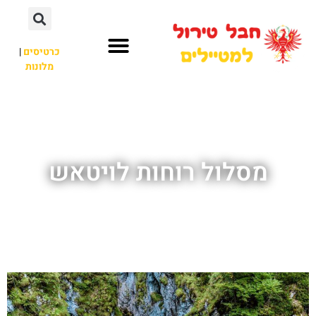
כרטיסים
|
מלונות
חבל טירול
לא רק חבל טירול
מסלול רוחות לויטאש