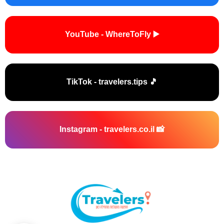
▶️ YouTube - WhereToFly
🎵 TikTok - travelers.tips
📸 Instagram - travelers.co.il