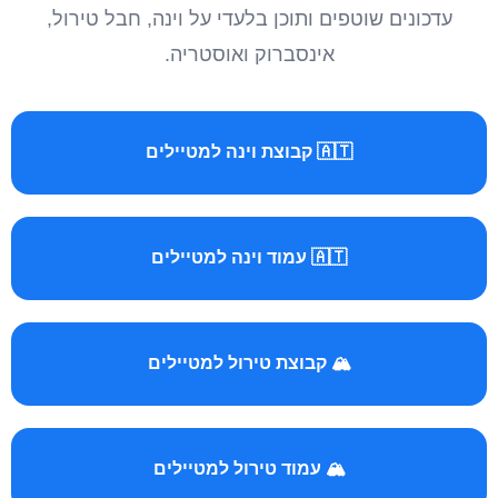
עדכונים שוטפים ותוכן בלעדי על וינה, חבל טירול,
אינסברוק ואוסטריה.
🇦🇹 קבוצת וינה למטיילים
🇦🇹 עמוד וינה למטיילים
🏔️ קבוצת טירול למטיילים
🏔️ עמוד טירול למטיילים