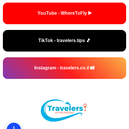
▶️ YouTube - WhereToFly
🎵 TikTok - travelers.tips
📸 Instagram - travelers.co.il