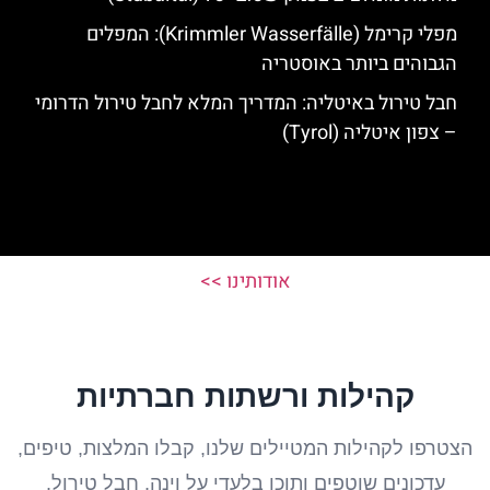
מפלי קרימל (Krimmler Wasserfälle): המפלים
הגבוהים ביותר באוסטריה
חבל טירול באיטליה: המדריך המלא לחבל טירול הדרומי
– צפון איטליה (Tyrol)
אודותינו >>
קהילות ורשתות חברתיות
הצטרפו לקהילות המטיילים שלנו, קבלו המלצות, טיפים,
עדכונים שוטפים ותוכן בלעדי על וינה, חבל טירול,