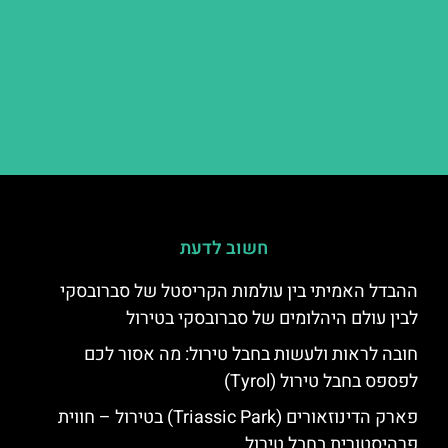
חשוב לדעת
ההבדל האמיתי בין עולמות הקריסטל של סברובסקי
לבין עולם היהלומים של סברובסקי בטירול
חובה לראות ולעשות בחבל טירול: מה אסור לכם
לפספס בחבל טירול (Tyrol)
פארק הדינוזאורים (Triassic Park) בטירול – חווית
פרהיסטורית בחבל טירול