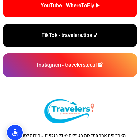
▶️ YouTube - WhereToFly
🎵 TikTok - travelers.tips
📸 Instagram - travelers.co.il
האתר הינו אתר המלצות מטיילים © כל הזכויות שמורות לסוכנות