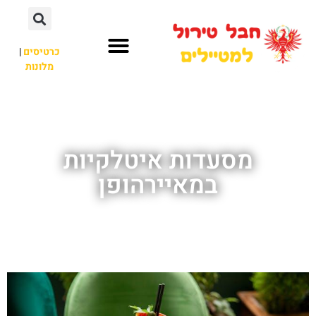
כרטיסים
|
מלונות
חבל טירול
לא רק חבל טירול
מסעדות איטלקיות
במאיירהופן