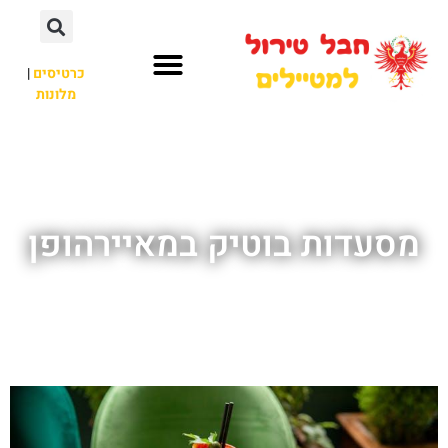
כרטיסים
|
מלונות
חבל טירול
לא רק חבל טירול
מסעדות בוטיק במאיירהופן