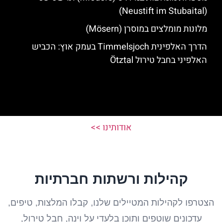
(Neustift im Stubaital)
מלונות מומלצים במוסרן (Mösern)
הדרך האלפינית Timmelsjoch בעמק אוץ: הכביש
האלפיני בחבל טירול Ötztal
אודותינו >>
קהילות ורשתות חברתיות
הצטרפו לקהילות המטיילים שלנו, קבלו המלצות, טיפים,
עדכונים שוטפים ותוכן בלעדי על וינה, חבל טירול,