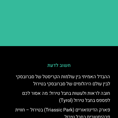
חשוב לדעת
ההבדל האמיתי בין עולמות הקריסטל של סברובסקי
לבין עולם היהלומים של סברובסקי בטירול
חובה לראות ולעשות בחבל טירול: מה אסור לכם
לפספס בחבל טירול (Tyrol)
פארק הדינוזאורים (Triassic Park) בטירול – חווית
פרהיסטורית בחבל טירול