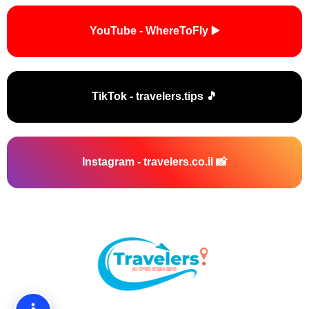
▶️ YouTube - WhereToFly
🎵 TikTok - travelers.tips
📸 Instagram - travelers.co.il