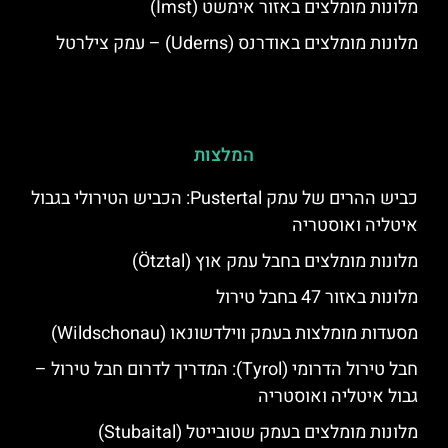
מלונות מומלצים באזור אימשט (Imst)
מלונות מומלצים באודרנס (Uderns) – עמק צילרטל
המלצות
כביש ההרים של עמק Pustertal: הכביש הטירולי בגבול
איטליה ואוסטריה
מלונות מומלצים בחבל עמק אוץ (Ötztal)
מלונות באזור 47 בחבל טירול
מסעדות מומלצות בעמק ווילדשונאו (Wildschonau)
חבל טירול הדרומי (Tyrol): המדריך לדרום חבל טירול –
גבול איטליה ואוסטריה
מלונות מומלצים בעמק שטובייטל (Stubaital)