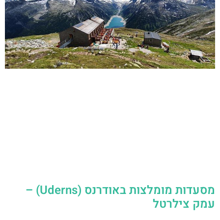
מסעדות מומלצות באודרנס (Uderns) –
עמק צילרטל