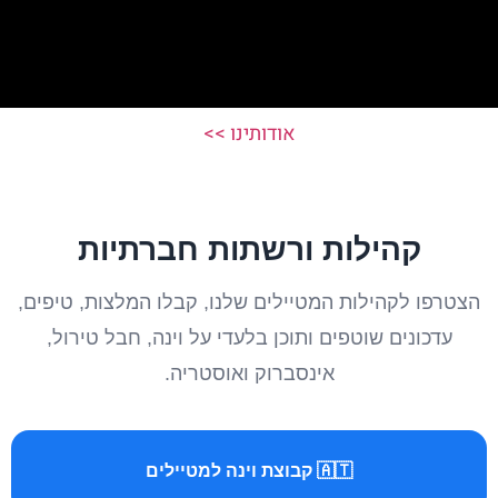
אודותינו >>
קהילות ורשתות חברתיות
הצטרפו לקהילות המטיילים שלנו, קבלו המלצות, טיפים,
עדכונים שוטפים ותוכן בלעדי על וינה, חבל טירול,
אינסברוק ואוסטריה.
🇦🇹 קבוצת וינה למטיילים