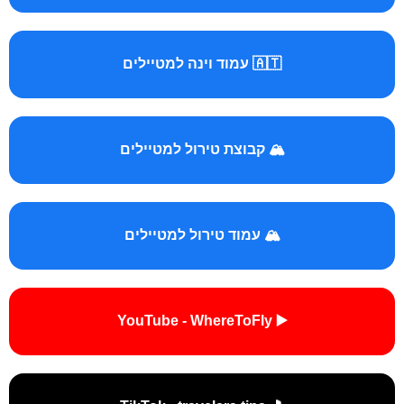
🇦🇹 עמוד וינה למטיילים
🏔️ קבוצת טירול למטיילים
🏔️ עמוד טירול למטיילים
▶️ YouTube - WhereToFly