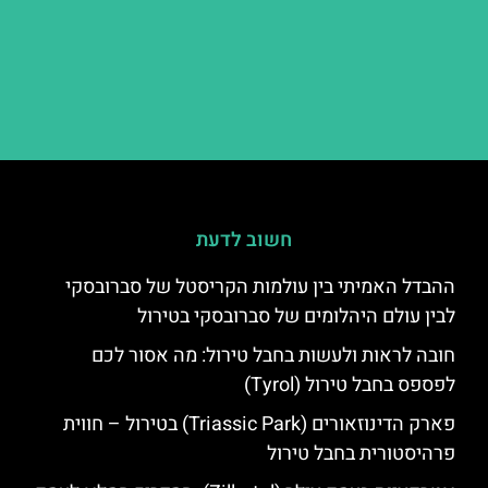
חשוב לדעת
ההבדל האמיתי בין עולמות הקריסטל של סברובסקי
לבין עולם היהלומים של סברובסקי בטירול
חובה לראות ולעשות בחבל טירול: מה אסור לכם
לפספס בחבל טירול (Tyrol)
פארק הדינוזאורים (Triassic Park) בטירול – חווית
פרהיסטורית בחבל טירול