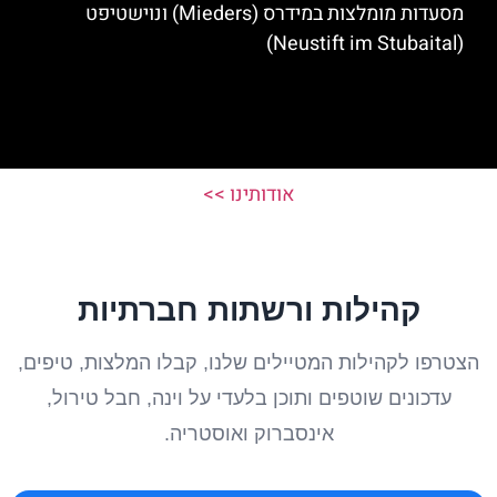
מסעדות מומלצות במידרס (Mieders) ונוישטיפט
(Neustift im Stubaital)
אודותינו >>
קהילות ורשתות חברתיות
הצטרפו לקהילות המטיילים שלנו, קבלו המלצות, טיפים,
עדכונים שוטפים ותוכן בלעדי על וינה, חבל טירול,
אינסברוק ואוסטריה.