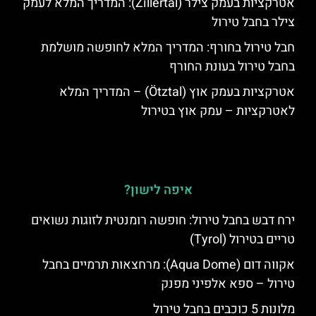
אטרקציות בעמק צילר (Zillertal): המדריך המלא לעמק
צילר בחבל טירול
חבל טירול בחורף: המדריך המלא לחופשה מושלמת
בחבל טירול בעונת החורף
אטרקציות בעמק אוץ (Ötztal) – המדריך המלא
לאטרקציות – עמק אוץ בטירול
איפה לישון?
ירח דבש בחבל טירול: חופשה רומנטית לזוגות נשואים
טריים בטירול (Tyrol)
אקווה דום (Aqua Dome): מרחצאות תרמיים בחבל
טירול – ספא אלפיני מפנק
מלונות 5 כוכבים בחבל טירול