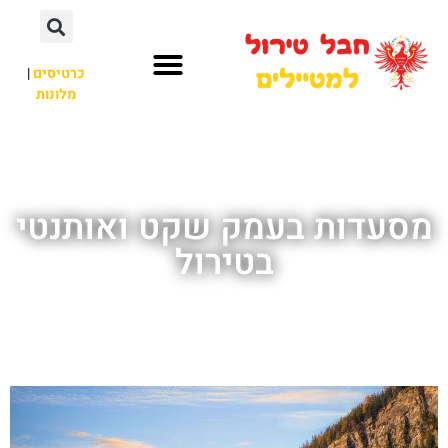
כרטיסים
|
מלונות
חבל טירול
לא רק חבל טירול
מסעדות בעמק שקט ואותנטי
בטירול