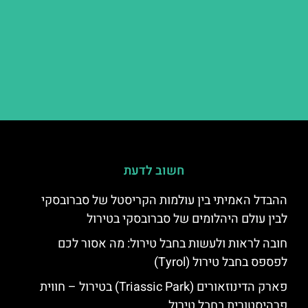
חשוב לדעת
ההבדל האמיתי בין עולמות הקריסטל של סברובסקי
לבין עולם היהלומים של סברובסקי בטירול
חובה לראות ולעשות בחבל טירול: מה אסור לכם
לפספס בחבל טירול (Tyrol)
פארק הדינוזאורים (Triassic Park) בטירול – חווית
פרהיסטורית בחבל טירול