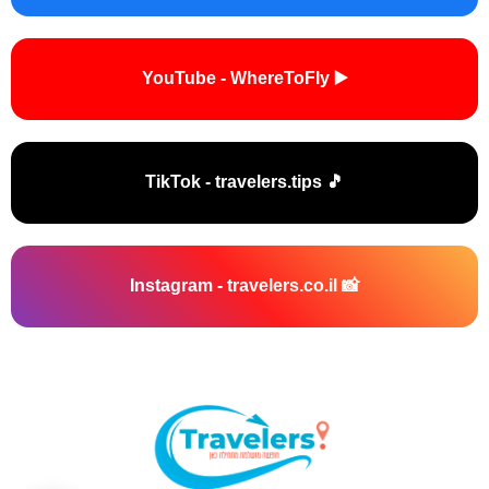
▶️ YouTube - WhereToFly
🎵 TikTok - travelers.tips
📸 Instagram - travelers.co.il