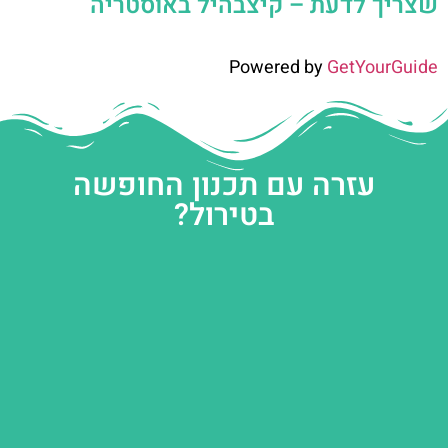
שצריך לדעת – קיצבהיל באוסטריה
Powered by
GetYourGuide
עזרה עם תכנון החופשה
בטירול?