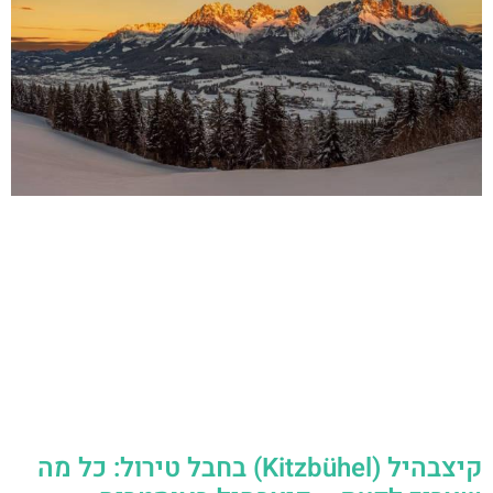
קיצבהיל (Kitzbühel) בחבל טירול: כל מה