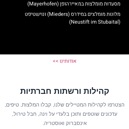
מסעדות מומלצות במאיירהופן (Mayerhofen)
מלונות מומלצים במידרס (Mieders) ונוישטיפט
(Neustift im Stubaital)
אודותינו >>
קהילות ורשתות חברתיות
הצטרפו לקהילות המטיילים שלנו, קבלו המלצות, טיפים,
עדכונים שוטפים ותוכן בלעדי על וינה, חבל טירול,
אינסברוק ואוסטריה.