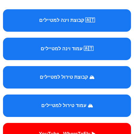
🇦🇹 קבוצת וינה למטיילים
🇦🇹 עמוד וינה למטיילים
🏔️ קבוצת טירול למטיילים
🏔️ עמוד טירול למטיילים
▶️ YouTube - WhereToFly