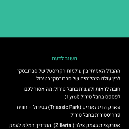
חשוב לדעת
ההבדל האמיתי בין עולמות הקריסטל של סברובסקי
לבין עולם היהלומים של סברובסקי בטירול
חובה לראות ולעשות בחבל טירול: מה אסור לכם
לפספס בחבל טירול (Tyrol)
פארק הדינוזאורים (Triassic Park) בטירול – חווית
פרהיסטורית בחבל טירול
אטרקציות בעמק צילר (Zillertal): המדריך המלא לעמק