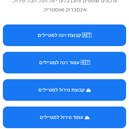
עדכונים שוטפים ותוכן בלעדי על וינה, חבל טירול,
אינסברוק ואוסטריה.
🇦🇹 קבוצת וינה למטיילים
🇦🇹 עמוד וינה למטיילים
🏔️ קבוצת טירול למטיילים
🏔️ עמוד טירול למטיילים