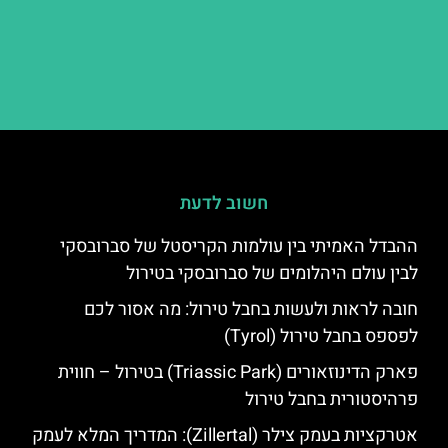
חשוב לדעת
ההבדל האמיתי בין עולמות הקריסטל של סברובסקי
לבין עולם היהלומים של סברובסקי בטירול
חובה לראות ולעשות בחבל טירול: מה אסור לכם
לפספס בחבל טירול (Tyrol)
פארק הדינוזאורים (Triassic Park) בטירול – חווית
פרהיסטורית בחבל טירול
אטרקציות בעמק צילר (Zillertal): המדריך המלא לעמק