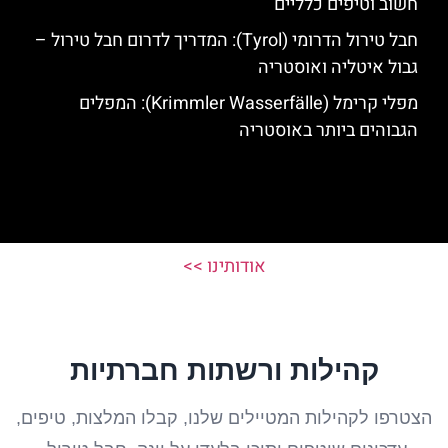
חשוב וטיפים כלליים
חבל טירול הדרומי (Tyrol): המדריך לדרום חבל טירול –
גבול איטליה ואוסטריה
מפלי קרימל (Krimmler Wasserfälle): המפלים
הגבוהים ביותר באוסטריה
אודותינו >>
קהילות ורשתות חברתיות
הצטרפו לקהילות המטיילים שלנו, קבלו המלצות, טיפים,