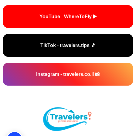
▶️ YouTube - WhereToFly
🎵 TikTok - travelers.tips
📸 Instagram - travelers.co.il