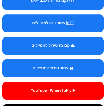
🇦🇹 קבוצת וינה למטיילים
🇦🇹 עמוד וינה למטיילים
🏔️ קבוצת טירול למטיילים
🏔️ עמוד טירול למטיילים
▶️ YouTube - WhereToFly