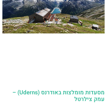
מסעדות מומלצות באודרנס (Uderns) –
עמק צילרטל