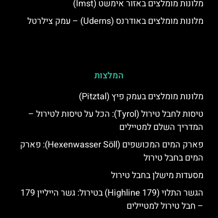
מלונות מומלצים באזור אימשט (Imst)
מלונות מומלצים באודרנס (Uderns) – עמק צילרטל
המלצות
מלונות מומלצים בעמק פיץ (Pitztal)
טיסות לחבל טירול (Tyrol): הכל על טיסות לטירול –
המדריך השלם למטיילים
פארק המים המכושפים (Hexenwasser Söll): פארק
המים בחבל טירול
מסעדות מישלן בחבל טירול
הגשר התלוי (Highline 179) בטירול: גשר הייליין 179
– חבל טירול למטיילים