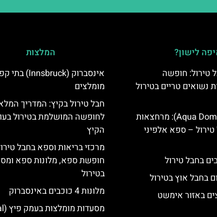
פה לישון?
המלצות
 טירול: חופשה
אינסברוק (Innsbruck) בת
ת נשואים טריים בטירול
מומלצים
חבל טירול בקיץ: המדריך המלא
אקווה דום (Aqua Dome): מרחצאות
לחופשה המושלמת בטירול בעו
טירול – ספא אלפיני
הקיץ
מרכזי בריאות וספא בחבל טירול
חופשת ספא, מלונות ספא ומסא
בטירול
ם בחבל אוץ בטירול
מלונות 4 כוכבים באינסברוק
ים באזור אימשט
מסעדות מומלצות בעמק פיץ (Pitztal)