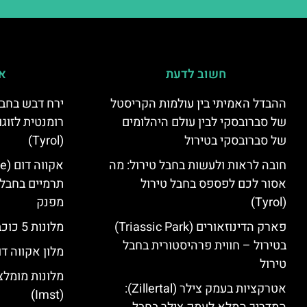
חשוב לדעת
אי
ההבדל האמיתי בין עולמות הקריסטל
ירח דבש בחבל
של סברובסקי לבין עולם היהלומים
רומנטית לזוגו
של סברובסקי בטירול
(Tyrol)
חובה לראות ולעשות בחבל טירול: מה
אסור לכם לפספס בחבל טירול
תרמיים בחבל 
(Tyrol)
מפנק
פארק הדינוזאורים (Triassic Park)
מלונות 5 כוכבים בחבל טירול
בטירול – חווית פרהיסטורית בחבל
מלון אקווה דו
טירול
מלונות מומלצ
אטרקציות בעמק צילר (Zillertal):
(Imst)