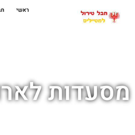
ראשי
חב
מסעדות לארו