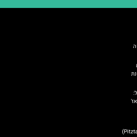
י קפה
נת
:
ז'