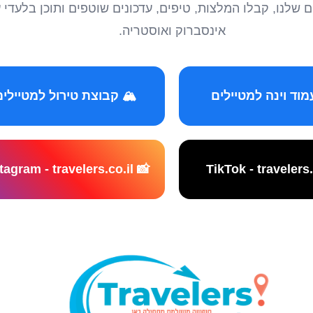
טיילים שלנו, קבלו המלצות, טיפים, עדכונים שוטפים ותוכן ב
אינסברוק ואוסטריה.
️ קבוצת טירול למטיילים
📸 Instagram - travelers.co.il