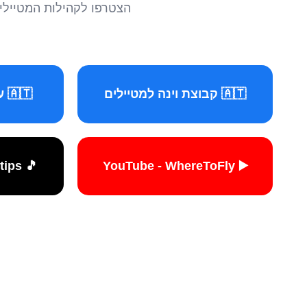
הצטרפו לקהילות המטיילים 
🇦🇹 קבוצת וינה למטיילים
🇦🇹 עמוד וינה למטיילים
🎵 TikTok - travelers.tips
▶️ YouTube - WhereToFly