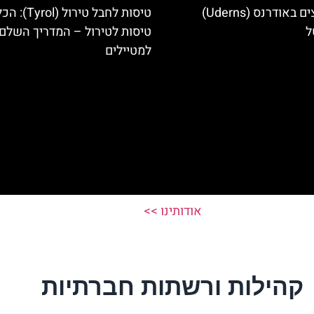
מלונות מומלצים באודרנס (Uderns)
טיסות לחבל טירול (l
ל
טיסות לטירול – המדריך השלם
למטיילים
אודותינו >>
קהילות ורשתות חברתיות