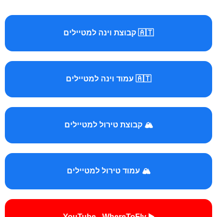
🇦🇹 קבוצת וינה למטיילים
🇦🇹 עמוד וינה למטיילים
🏔️ קבוצת טירול למטיילים
🏔️ עמוד טירול למטיילים
▶️ YouTube - WhereToFly