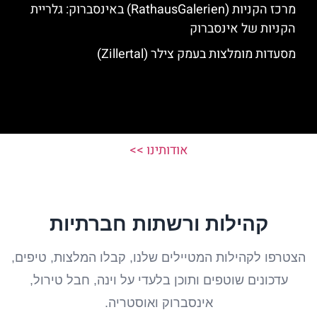
מרכז הקניות (RathausGalerien) באינסברוק: גלריית
הקניות של אינסברוק
מסעדות מומלצות בעמק צילר (Zillertal)
אודותינו >>
קהילות ורשתות חברתיות
הצטרפו לקהילות המטיילים שלנו, קבלו המלצות, טיפים,
עדכונים שוטפים ותוכן בלעדי על וינה, חבל טירול,
אינסברוק ואוסטריה.