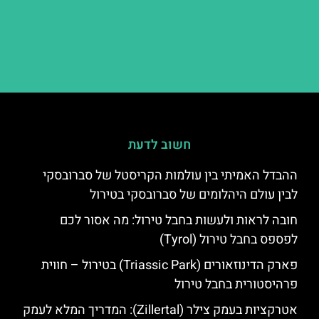
חשוב לדעת
ההבדל האמיתי בין עולמות הקריסטל של סברובסקי
לבין עולם היהלומים של סברובסקי בטירול
חובה לראות ולעשות בחבל טירול: מה אסור לכם
לפספס בחבל טירול (Tyrol)
פארק הדינוזאורים (Triassic Park) בטירול – חווית
פרהיסטורית בחבל טירול
אטרקציות בעמק צילר (Zillertal): המדריך המלא לעמק