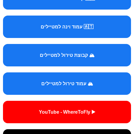
🇦🇹 עמוד וינה למטיילים
🏔️ קבוצת טירול למטיילים
🏔️ עמוד טירול למטיילים
▶️ YouTube - WhereToFly