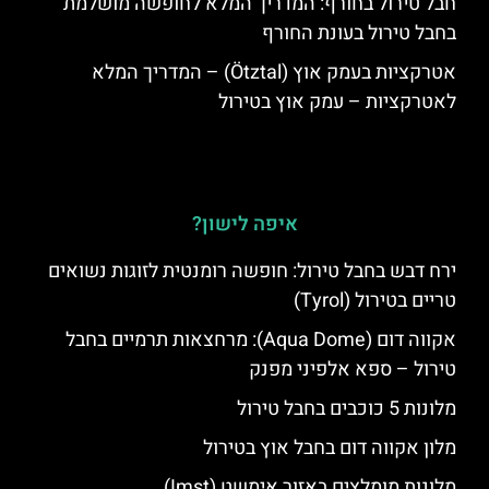
חבל טירול בחורף: המדריך המלא לחופשה מושלמת
בחבל טירול בעונת החורף
אטרקציות בעמק אוץ (Ötztal) – המדריך המלא
לאטרקציות – עמק אוץ בטירול
איפה לישון?
ירח דבש בחבל טירול: חופשה רומנטית לזוגות נשואים
טריים בטירול (Tyrol)
אקווה דום (Aqua Dome): מרחצאות תרמיים בחבל
טירול – ספא אלפיני מפנק
מלונות 5 כוכבים בחבל טירול
מלון אקווה דום בחבל אוץ בטירול
מלונות מומלצים באזור אימשט (Imst)