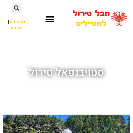
כרטיסים
|
מלונות
חבל טירול
לא רק חבל טירול
סטויבנפאל טירול