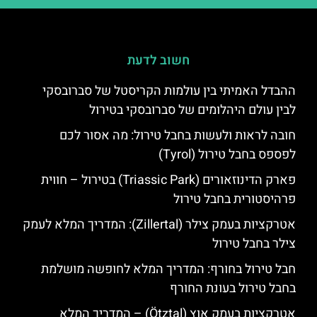
חשוב לדעת
ההבדל האמיתי בין עולמות הקריסטל של סברובסקי
לבין עולם היהלומים של סברובסקי בטירול
חובה לראות ולעשות בחבל טירול: מה אסור לכם
לפספס בחבל טירול (Tyrol)
פארק הדינוזאורים (Triassic Park) בטירול – חווית
פרהיסטורית בחבל טירול
אטרקציות בעמק צילר (Zillertal): המדריך המלא לעמק
צילר בחבל טירול
חבל טירול בחורף: המדריך המלא לחופשה מושלמת
בחבל טירול בעונת החורף
אטרקציות בעמק אוץ (Ötztal) – המדריך המלא