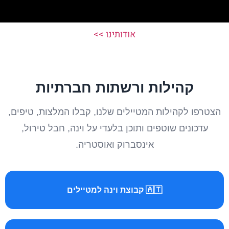
אודותינו >>
קהילות ורשתות חברתיות
הצטרפו לקהילות המטיילים שלנו, קבלו המלצות, טיפים,
עדכונים שוטפים ותוכן בלעדי על וינה, חבל טירול,
אינסברוק ואוסטריה.
🇦🇹 קבוצת וינה למטיילים