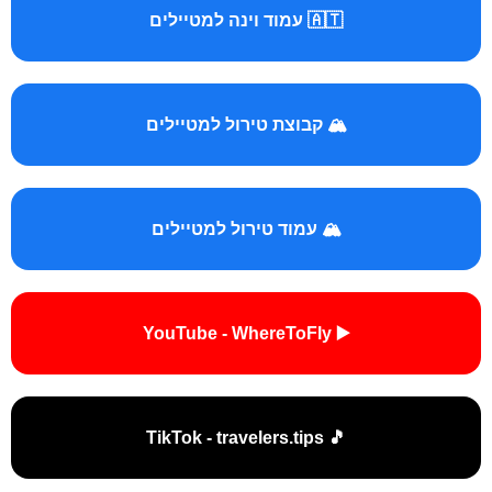
🇦🇹 עמוד וינה למטיילים
🏔️ קבוצת טירול למטיילים
🏔️ עמוד טירול למטיילים
▶️ YouTube - WhereToFly
🎵 TikTok - travelers.tips