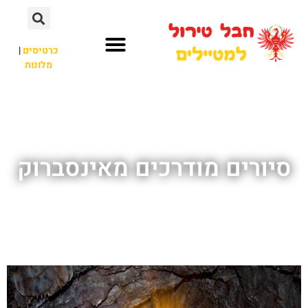
כרטיסים
|
מלונות
חבל טירול
לא רק חבל טירול
סיורים מודרכים מאינסברוק