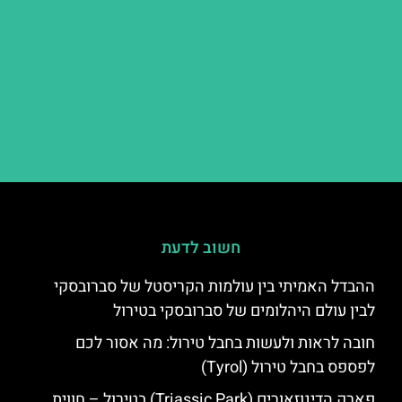
חשוב לדעת
ההבדל האמיתי בין עולמות הקריסטל של סברובסקי
לבין עולם היהלומים של סברובסקי בטירול
חובה לראות ולעשות בחבל טירול: מה אסור לכם
לפספס בחבל טירול (Tyrol)
פארק הדינוזאורים (Triassic Park) בטירול – חווית