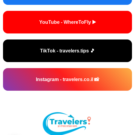
▶️ YouTube - WhereToFly
🎵 TikTok - travelers.tips
📸 Instagram - travelers.co.il