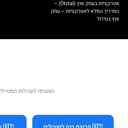
אטרקציות בעמק אוץ (Ötztal) –
המדריך המלא לאטרקציות – עמק
אוץ בטירול
הצטרפו לקהילות המטיילים 
🇦🇹 קבוצת וינה למטיילים
🇦🇹 עמוד וינה למטיילים