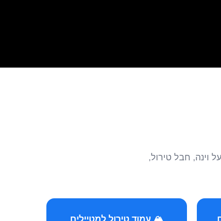
הצטרפו לקהילות המ
🏔️ עמוד טירול למטיילים
