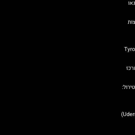
או
צות
ים מרכזיים חבל טירול – (Tyrol
רכז
(Highline 179) בטירול:
מסעדות מומלצות באודרנס (Uderns)