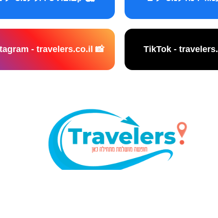
📸 Instagram - travelers.co.il
נו אתר המלצות מטיילים © כל הזכויות שמורות לסוכנות TRAVELERS.CO.IL