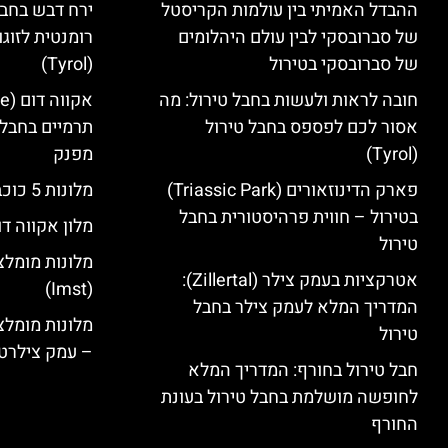
ההבדל האמיתי בין עולמות הקריסטל
ירח דבש בחבל
של סברובסקי לבין עולם היהלומים
רומנטית לזוגו
של סברובסקי בטירול
(Tyrol)
חובה לראות ולעשות בחבל טירול: מה
אסור לכם לפספס בחבל טירול
תרמיים בחבל 
(Tyrol)
מפנק
פארק הדינוזאורים (Triassic Park)
מלונות 5 כוכבים בחבל טירול
בטירול – חווית פרהיסטורית בחבל
מלון אקווה דו
טירול
מלונות מומלצ
אטרקציות בעמק צילר (Zillertal):
(Imst)
המדריך המלא לעמק צילר בחבל
טירול
– עמק צילרט
חבל טירול בחורף: המדריך המלא
לחופשה מושלמת בחבל טירול בעונת
החורף