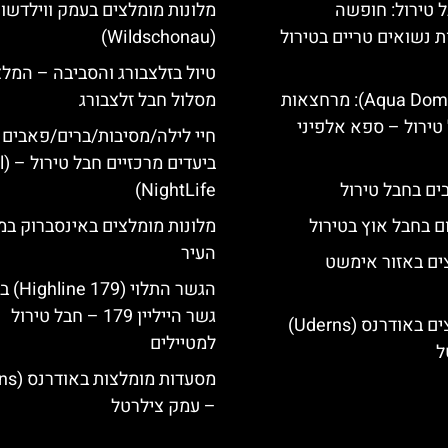
 טירול: חופשה
מלונות מומלצים בעמק ווילדשונ
ת נשואים טריים בטירול
(Wildschonau)
טיול בזלצבורג והסביבה – המל
אקווה דום (Aqua Dome): מרחצאות
מסלול חבל זלצבורג
טירול – ספא אלפיני
חיי לילה/מסיבות/ברים/פאבים
ביעד
NightLife)
ם בחבל אוץ בטירול
מלונות מומלצים באינסברוק במ
העיר
ים באזור אימשט
הגשר התלוי 
גשר הייליין 179 – חבל טירול
מלונות מומלצים באודרנס (Uderns)
למטיילים
ל
– עמק צילרטל