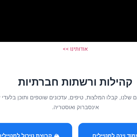
אודותינו >>
קהילות ורשתות חברתיות
טיילים שלנו, קבלו המלצות, טיפים, עדכונים שוטפים ותוכן ב
אינסברוק ואוסטריה.
️ קבוצת טירול למטיילים