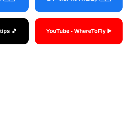
🎵 TikTok - travelers.tips
▶️ YouTube - WhereToFly
האתר הי