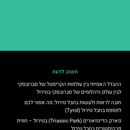
חשוב לדעת
ההבדל האמיתי בין עולמות הקריסטל של סברובסקי
לבין עולם היהלומים של סברובסקי בטירול
חובה לראות ולעשות בחבל טירול: מה אסור לכם
לפספס בחבל טירול (Tyrol)
פארק הדינוזאורים (Triassic Park) בטירול – חווית
פרהיסטורית בחבל טירול