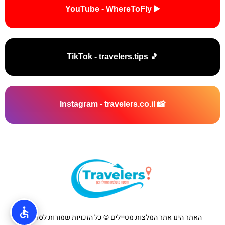
▶️ YouTube - WhereToFly
🎵 TikTok - travelers.tips
📸 Instagram - travelers.co.il
האתר הינו אתר המלצות מטיילים © כל הזכויות שמורות לסוכנות