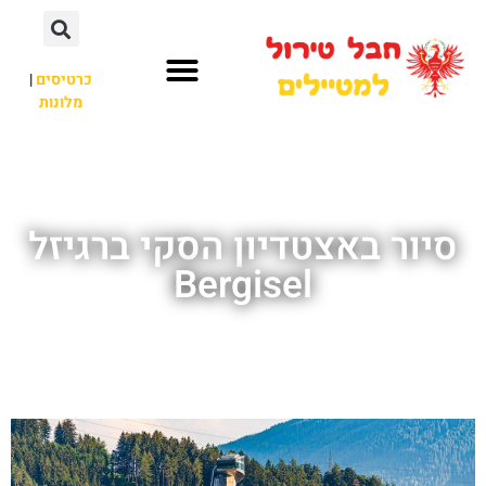
כרטיסים
|
מלונות
חבל טירול
לא רק חבל טירול
סיור באצטדיון הסקי ברגיזל
Bergisel