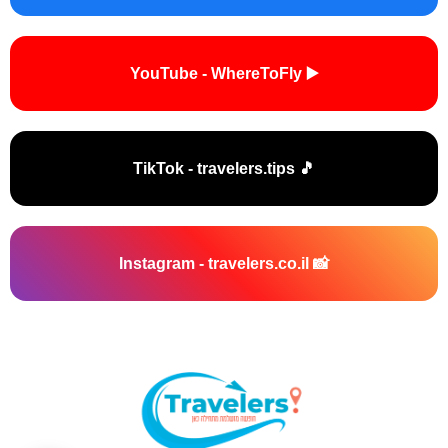
▶️ YouTube - WhereToFly
🎵 TikTok - travelers.tips
📸 Instagram - travelers.co.il