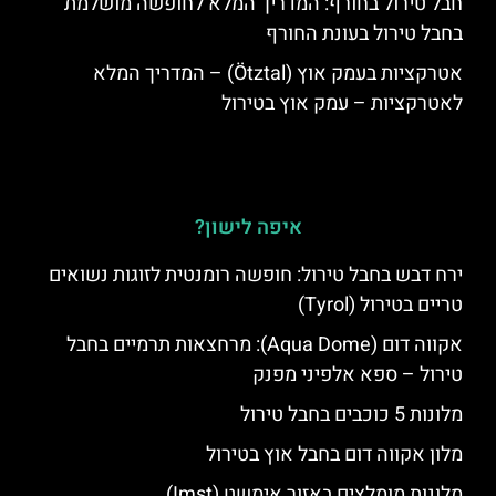
חבל טירול בחורף: המדריך המלא לחופשה מושלמת
בחבל טירול בעונת החורף
אטרקציות בעמק אוץ (Ötztal) – המדריך המלא
לאטרקציות – עמק אוץ בטירול
איפה לישון?
ירח דבש בחבל טירול: חופשה רומנטית לזוגות נשואים
טריים בטירול (Tyrol)
אקווה דום (Aqua Dome): מרחצאות תרמיים בחבל
טירול – ספא אלפיני מפנק
מלונות 5 כוכבים בחבל טירול
מלון אקווה דום בחבל אוץ בטירול
מלונות מומלצים באזור אימשט (Imst)