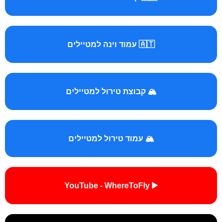
🇦🇹 עמוד וינה למטיילים
🏔️ קבוצת טירול למטיילים
🏔️ עמוד טירול למטיילים
▶️ YouTube - WhereToFly