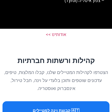
– צפון איטליה (Tyrol)
אודותינו >>
קהילות ורשתות חברתיות
הצטרפו לקהילות המטיילים שלנו, קבלו המלצות, טיפים,
עדכונים שוטפים ותוכן בלעדי על וינה, חבל טירול,
אינסברוק ואוסטריה.
🇦🇹 קבוצת וינה למטיילים