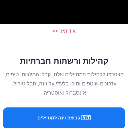
אודותינו >>
קהילות ורשתות חברתיות
הצטרפו לקהילות המטיילים שלנו, קבלו המלצות, טיפים,
עדכונים שוטפים ותוכן בלעדי על וינה, חבל טירול,
אינסברוק ואוסטריה.
🇦🇹 קבוצת וינה למטיילים