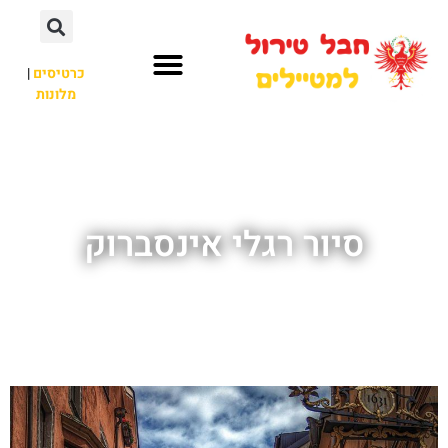
כרטיסים
|
מלונות
חבל טירול
לא רק חבל טירול
סיור רגלי אינסברוק