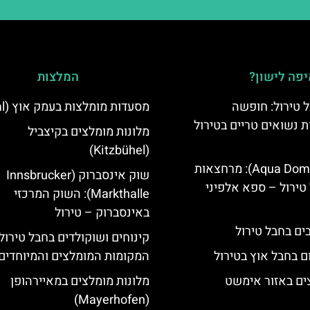
פה לישון?
המלצות
 טירול: חופשה
מסעדות מומלצות בעמק אוץ (Ötztal)
ת נשואים טריים בטירול
מלונות מומלצים בקיצביל
(Kitzbühel)
אקווה דום (Aqua Dome): מרחצאות
שוק אינסברוק (Innsbrucker
טירול – ספא אלפיני
Markthalle): השוק המרכזי
באינסברוק – טירול
קינוחים ושוקולדים בחבל טירול
ם בחבל אוץ בטירול
המקומות המומלצים והמיוחדים
ים באזור אימשט
מלונות מומלצים במאיירהופן
(Mayerhofen)