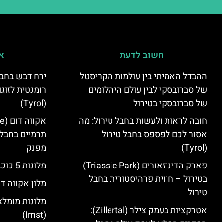
חשוב לדעת
אי
ההבדל האמיתי בין עולמות הקריסטל
ירח דבש בחבל
של סברובסקי לבין עולם היהלומים
רומנטית לזוגו
של סברובסקי בטירול
(Tyrol)
חובה לראות ולעשות בחבל טירול: מה
אסור לכם לפספס בחבל טירול
תרמיים בחבל 
(Tyrol)
מפנק
פארק הדינוזאורים (Triassic Park)
מלונות 5 כוכבים בחבל טירול
בטירול – חווית פרהיסטורית בחבל
מלון אקווה דו
טירול
מלונות מומלצ
אטרקציות בעמק צילר (Zillertal):
(Imst)