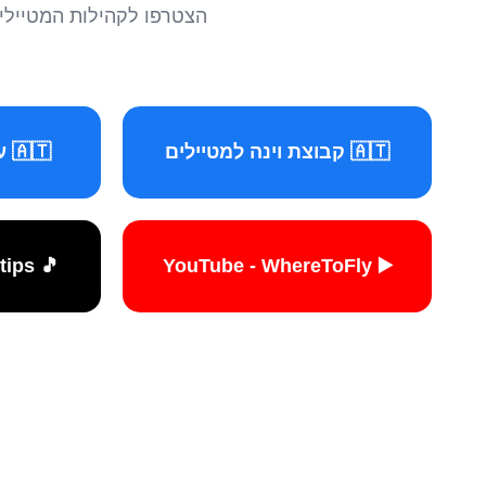
הצטרפו לקהילות המטיילים 
🇦🇹 קבוצת וינה למטיילים
🇦🇹 עמוד וינה למטיילים
🎵 TikTok - travelers.tips
▶️ YouTube - WhereToFly