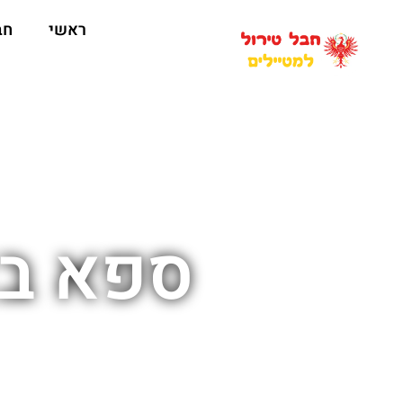
ראשי
חב
ספא בא