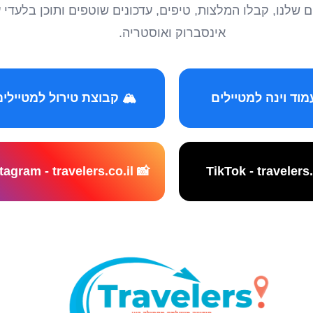
טיילים שלנו, קבלו המלצות, טיפים, עדכונים שוטפים ותוכן ב
אינסברוק ואוסטריה.
️ קבוצת טירול למטיילים
📸 Instagram - travelers.co.il