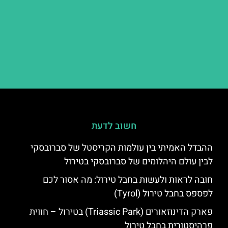
חשוב לדעת
ההבדל האמיתי בין עולמות הקריסטל של סברובסקי
לבין עולם היהלומים של סברובסקי בטירול
חובה לראות ולעשות בחבל טירול: מה אסור לכם
לפספס בחבל טירול (Tyrol)
פארק הדינוזאורים (Triassic Park) בטירול – חווית
פרהיסטורית בחבל טירול