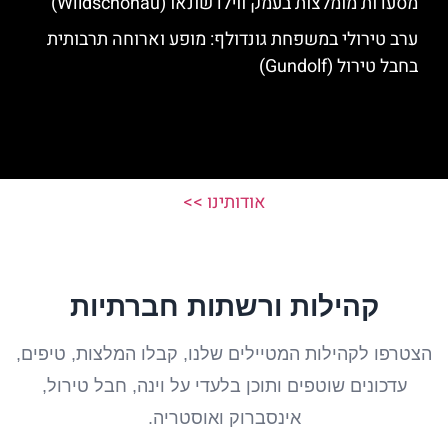
מסעדות מומלצות בעמק ווילדשונאו (Wildschonau)
ערב טירולי במשפחת גונדולף: מופע וארוחה תרבותית
בחבל טירול (Gundolf)
אודותינו >>
קהילות ורשתות חברתיות
הצטרפו לקהילות המטיילים שלנו, קבלו המלצות, טיפים,
עדכונים שוטפים ותוכן בלעדי על וינה, חבל טירול,
אינסברוק ואוסטריה.