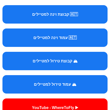
🇦🇹 קבוצת וינה למטיילים
🇦🇹 עמוד וינה למטיילים
🏔️ קבוצת טירול למטיילים
🏔️ עמוד טירול למטיילים
▶️ YouTube - WhereToFly