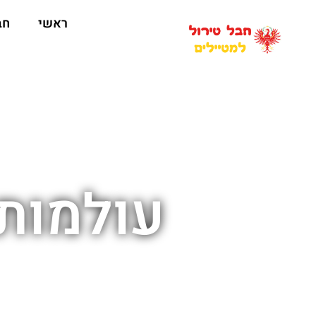
ראשי
חב
עולמות