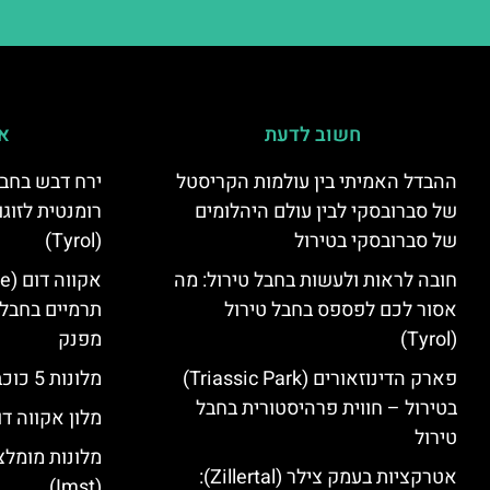
חשוב לדעת
אי
ההבדל האמיתי בין עולמות הקריסטל
ירח דבש בחבל
של סברובסקי לבין עולם היהלומים
רומנטית לזוגו
של סברובסקי בטירול
(Tyrol)
חובה לראות ולעשות בחבל טירול: מה
אסור לכם לפספס בחבל טירול
תרמיים בחבל 
(Tyrol)
מפנק
פארק הדינוזאורים (Triassic Park)
מלונות 5 כוכבים בחבל טירול
בטירול – חווית פרהיסטורית בחבל
מלון אקווה דו
טירול
מלונות מומלצ
אטרקציות בעמק צילר (Zillertal):
(Imst)