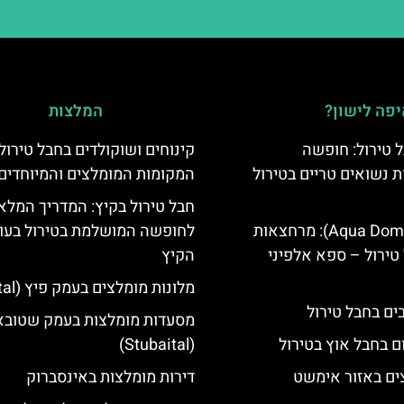
פה לישון?
המלצות
 טירול: חופשה
קינוחים ושוקולדים בחבל טירול
ת נשואים טריים בטירול
המקומות המומלצים והמיוחדים
חבל טירול בקיץ: המדריך המלא
אקווה דום (Aqua Dome): מרחצאות
לחופשה המושלמת בטירול בעו
טירול – ספא אלפיני
הקיץ
מלונות מומלצים בעמק פיץ (Pitztal)
מסעדות מומלצות בעמק שטובא
ם בחבל אוץ בטירול
(Stubaital)
ים באזור אימשט
דירות מומלצות באינסברוק