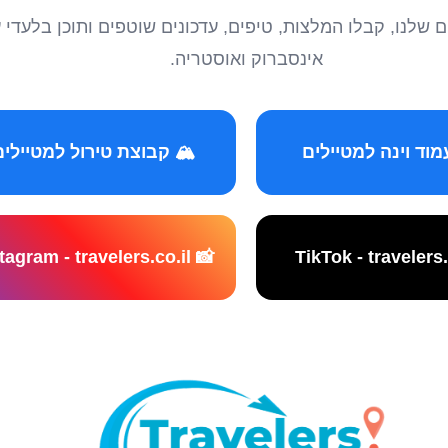
טיילים שלנו, קבלו המלצות, טיפים, עדכונים שוטפים ותוכן ב
אינסברוק ואוסטריה.
️ קבוצת טירול למטיילים
📸 Instagram - travelers.co.il