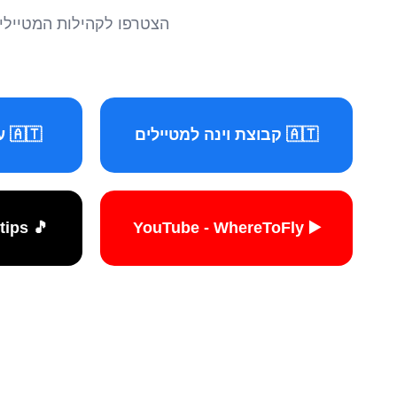
הצטרפו לקהילות המטיילים 
🇦🇹 קבוצת וינה למטיילים
🇦🇹 עמוד וינה למטיילים
🎵 TikTok - travelers.tips
▶️ YouTube - WhereToFly