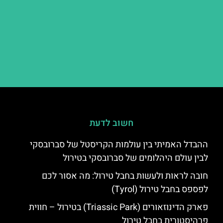
חשוב לדעת
ההבדל האמיתי בין עולמות הקריסטל של סברובסקי
לבין עולם היהלומים של סברובסקי בטירול
חובה לראות ולעשות בחבל טירול: מה אסור לכם
לפספס בחבל טירול (Tyrol)
פארק הדינוזאורים (Triassic Park) בטירול – חווית
פרהיסטורית בחבל טירול