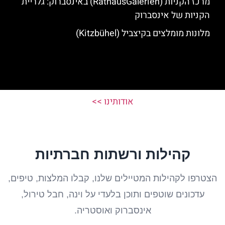
מרכז הקניות (RathausGalerien) באינסברוק: גלריית
הקניות של אינסברוק
מלונות מומלצים בקיצביל (Kitzbühel)
אודותינו >>
קהילות ורשתות חברתיות
הצטרפו לקהילות המטיילים שלנו, קבלו המלצות, טיפים,
עדכונים שוטפים ותוכן בלעדי על וינה, חבל טירול,
אינסברוק ואוסטריה.