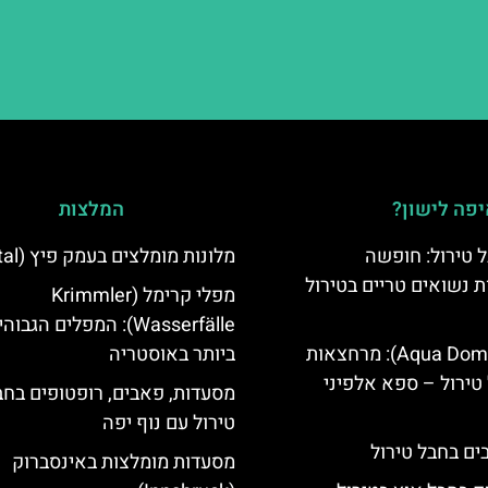
פה לישון?
המלצות
 טירול: חופשה
מלונות מומלצים בעמק פיץ (Pitztal)
ת נשואים טריים בטירול
מפלי קרימל (Krimmler
Wasserfälle): המפלים הגבוה
אקווה דום (Aqua Dome): מרחצאות
ביותר באוסטריה
טירול – ספא אלפיני
מסעדות, פאבים, רופטופים בחב
טירול עם נוף יפה
מסעדות מומלצות באינסברוק