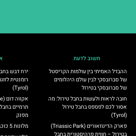
חשוב לדעת
אי
ההבדל האמיתי בין עולמות הקריסטל
ירח דבש בחבל
של סברובסקי לבין עולם היהלומים
רומנטית לזוגו
של סברובסקי בטירול
(Tyrol)
חובה לראות ולעשות בחבל טירול: מה
אסור לכם לפספס בחבל טירול
תרמיים בחבל 
(Tyrol)
מפנק
פארק הדינוזאורים (Triassic Park)
מלונות 5 כוכבים בחבל טירול
בטירול – חווית פרהיסטורית בחבל