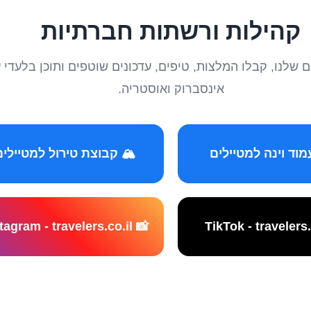
קהילות ורשתות חברתיות
טיילים שלנו, קבלו המלצות, טיפים, עדכונים שוטפים ותוכן ב
אינסברוק ואוסטריה.
️ קבוצת טירול למטיילים
📸 Instagram - travelers.co.il