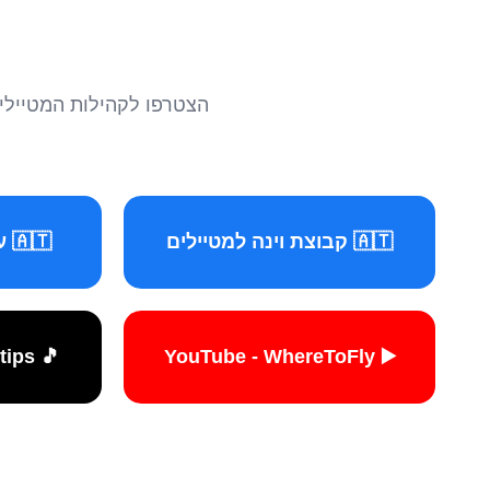
הצטרפו לקהילות המטיילים 
🇦🇹 קבוצת וינה למטיילים
🇦🇹 עמוד וינה למטיילים
🎵 TikTok - travelers.tips
▶️ YouTube - WhereToFly