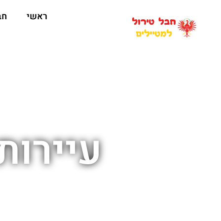
ראשי
חב
עיירות