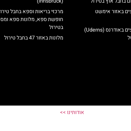
ם בחבל אוץ בטירול
(Innsbruck)
ים באזור אימשט
מרכזי בריאות וספא בחבל טירול
חופשת ספא, מלונות ספא ומסא
בטירול
מלונות מומלצים באודרנס (Uderns)
ל
מלונות באזור 47 בחבל טירול
אודותינו >>