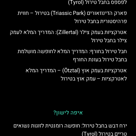
לפספס בחבל טירול (Tyrol)
פארק הדינוזאורים (Triassic Park) בטירול – חווית
פרהיסטורית בחבל טירול
אטרקציות בעמק צילר (Zillertal): המדריך המלא לעמק
צילר בחבל טירול
חבל טירול בחורף: המדריך המלא לחופשה מושלמת
בחבל טירול בעונת החורף
אטרקציות בעמק אוץ (Ötztal) – המדריך המלא
לאטרקציות – עמק אוץ בטירול
איפה לישון?
ירח דבש בחבל טירול: חופשה רומנטית לזוגות נשואים
טריים בטירול (Tyrol)