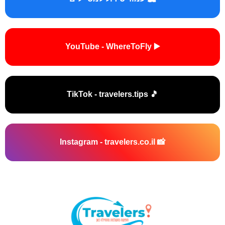
▶️ YouTube - WhereToFly
🎵 TikTok - travelers.tips
📸 Instagram - travelers.co.il