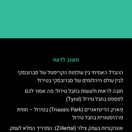
חשוב לדעת
ההבדל האמיתי בין עולמות הקריסטל של סברובסקי
לבין עולם היהלומים של סברובסקי בטירול
חובה לראות ולעשות בחבל טירול: מה אסור לכם
לפספס בחבל טירול (Tyrol)
פארק הדינוזאורים (Triassic Park) בטירול – חווית
פרהיסטורית בחבל טירול
אטרקציות בעמק צילר (Zillertal): המדריך המלא לעמק