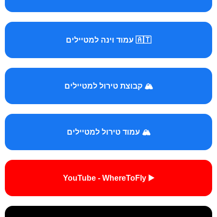
🇦🇹 עמוד וינה למטיילים
🏔️ קבוצת טירול למטיילים
🏔️ עמוד טירול למטיילים
▶️ YouTube - WhereToFly