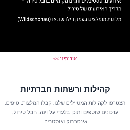
אירועים, פסטיבלים וחגים מקומיים בחבל טירול –
מדריך האירועים של טירול
מלונות מומלצים בעמק ווילדשונאו (Wildschonau)
אודותינו >>
קהילות ורשתות חברתיות
הצטרפו לקהילות המטיילים שלנו, קבלו המלצות, טיפים,
עדכונים שוטפים ותוכן בלעדי על וינה, חבל טירול,
אינסברוק ואוסטריה.