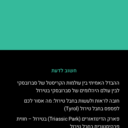
חשוב לדעת
ההבדל האמיתי בין עולמות הקריסטל של סברובסקי
לבין עולם היהלומים של סברובסקי בטירול
חובה לראות ולעשות בחבל טירול: מה אסור לכם
לפספס בחבל טירול (Tyrol)
פארק הדינוזאורים (Triassic Park) בטירול – חווית
פרהיסטורית בחבל טירול