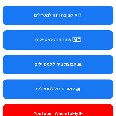
🇦🇹 קבוצת וינה למטיילים
🇦🇹 עמוד וינה למטיילים
🏔️ קבוצת טירול למטיילים
🏔️ עמוד טירול למטיילים
▶️ YouTube - WhereToFly