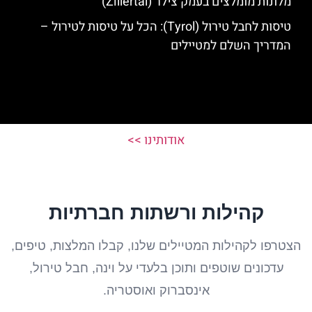
מלונות מומלצים בעמק צילר (Zillertal)
טיסות לחבל טירול (Tyrol): הכל על טיסות לטירול –
המדריך השלם למטיילים
אודותינו >>
קהילות ורשתות חברתיות
הצטרפו לקהילות המטיילים שלנו, קבלו המלצות, טיפים,
עדכונים שוטפים ותוכן בלעדי על וינה, חבל טירול,
אינסברוק ואוסטריה.