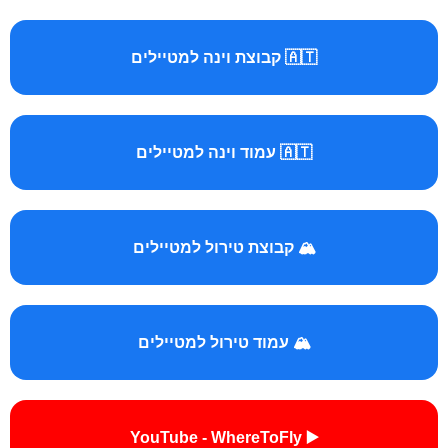
🇦🇹 קבוצת וינה למטיילים
🇦🇹 עמוד וינה למטיילים
🏔️ קבוצת טירול למטיילים
🏔️ עמוד טירול למטיילים
▶️ YouTube - WhereToFly