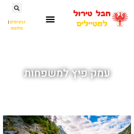
כרטיסים
|
מלונות
חבל טירול
לא רק חבל טירול
עמק פיץ למשפחות