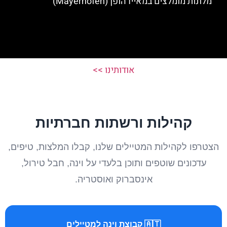
מלונות מומלצים במאיירהופן (Mayerhofen)
אודותינו >>
קהילות ורשתות חברתיות
הצטרפו לקהילות המטיילים שלנו, קבלו המלצות, טיפים,
עדכונים שוטפים ותוכן בלעדי על וינה, חבל טירול,
אינסברוק ואוסטריה.
🇦🇹 קבוצת וינה למטיילים