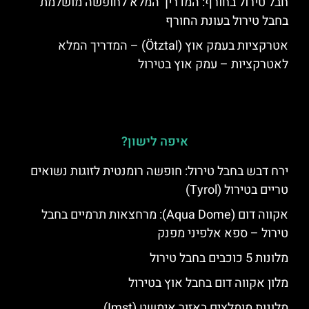
חבל טירול בחורף: המדריך המלא לחופשה מושלמת
בחבל טירול בעונת החורף
אטרקציות בעמק אוץ (Ötztal) – המדריך המלא
לאטרקציות – עמק אוץ בטירול
איפה לישון?
ירח דבש בחבל טירול: חופשה רומנטית לזוגות נשואים
טריים בטירול (Tyrol)
אקווה דום (Aqua Dome): מרחצאות תרמיים בחבל
טירול – ספא אלפיני מפנק
מלונות 5 כוכבים בחבל טירול
מלון אקווה דום בחבל אוץ בטירול
מלונות מומלצים באזור אימשט (Imst)