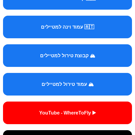
🇦🇹 עמוד וינה למטיילים
🏔️ קבוצת טירול למטיילים
🏔️ עמוד טירול למטיילים
▶️ YouTube - WhereToFly