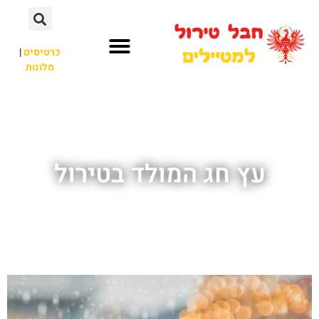
כרטיסים
|
מלונות
חבל טירול
לא רק חבל טירול
עץ חג המולד בטירול