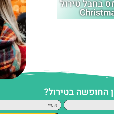
ס בחבל טירול
ן החופשה בטירול?