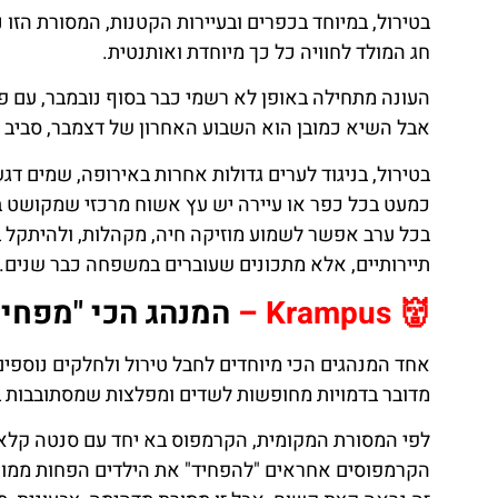
בטירול, במיוחד בכפרים ובעיירות הקטנות, המסורת הזו
חג המולד לחוויה כל כך מיוחדת ואותנטית.
העונה מתחילה באופן לא רשמי כבר בסוף נובמבר, עם פ
אבל השיא כמובן הוא השבוע האחרון של דצמבר, סביב התאריכים 24-25, אז הכל נכנס לאווירה משפחתי
בטירול, בניגוד לערים גדולות אחרות באירופה, שמים ד
כמעט בכל כפר או עיירה יש עץ אשוח מרכזי שמקושט באו
בכל ערב אפשר לשמוע מוזיקה חיה, מקהלות, ולהיתקל 
תיירותיים, אלא מתכונים שעוברים במשפחה כבר שנים.
👹 Krampus –
המנהג הכי "מפחיד
אחד המנהגים הכי מיוחדים לחבל טירול ולחלקים נוספים באלפים
מדובר בדמויות מחופשות לשדים ומפלצות שמסתובבות בר
הקרמפוסים אחראים "להפחיד" את הילדים הפחות ממו