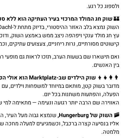
ולספוג כל רגע.
🏰
שוק חג המולד המרכזי בעיר העתיקה הוא ללא ספ
השוק נמצא בלב האזור ההיסטורי, בדיוק מתחת ל-Goldenes Dachl – גג הזהב המפורסם של אינסברוק.
עץ חג מולד ענקי ויפהפה ניצב ממש באמצע השוק, ודוכנ
קישוטים מסורתיים, נרות ריחניים, צעצועים עתיקים, ו
ואם תישארו שם בשעות הערב, תזכו לראות גם מופעי רח
בין האנשים.
👨‍👩‍👧‍👦 שוק הילדים שב-Marktplatz הוא אולי הפינה הכי חמודה בכל העיר בתקופת הכריסמס.
מדובר בשוק קטן, מותאם במיוחד למשפחות וילדים, עם ק
הפעלה, והפתעות משתנות בכל יום.
האווירה שם הרבה יותר רגועה ונעימה — מתאימה למי ש
🚠 השוק של Hungerburg,
שנמצא גבוה מעל העיר, הו
אליו בנסיעה קצרה ברכבל, וכשמגיעים למעלה מחכה שוק
מלמטה.