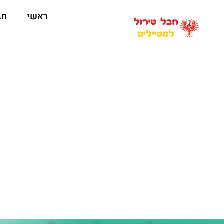
ראשי
חב