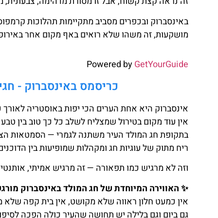
זה נראה קצת קשוח, אבל זו מסורת מדהימה, צבעונית, מ
באינסברוק ובכפרים מסביב מתקיימות תהלוכות קרמפו
מושקעות, זה משהו שלא רואים באף מקום אחר באירופ
Powered by
GetYourGuide
כריסמס באינסברוק - חגיג
אינסברוק היא אחת הערים הכי יפות באוסטריה לאורך 
אין עוד מקום בטירול שמצליח לשלב כל כך טוב בין טבע 
בתקופת חג המולד העיר משתנה לגמרי — הסמטאות הציור
ריח מתוק של עוגיות חג ומקהלות שמופיעות בין הדוכנים
וזה לא מרגיש כמו תפאורה — זה מרגיש אמיתי, אותנטי
✨ האווירה המיוחדת של חג המולד באינסברוק מורגש
אין כמעט חלון ראווה שלא מקושט, אין בית קפה שלא מגיש יין חם (Glühwein) ואין כיכר שלא עומד 
גם ביום וגם בלילה יש תחושה שהעיר כולה הפכה לסיפור