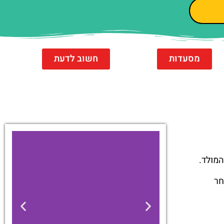
מסעדות
חשוב לדעת
המולד.
חר