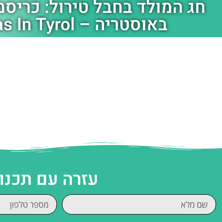
חג המולד בחבל טירול: כריסמ
באוסטריה – Christmas In Tyrol
עזרה עם תכנו