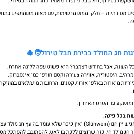
ושקעת בטירוף, וחלק בלתי נפרד מאווירת חג המולד בטירול.
סים מסורתיות – חלקן ממש מרשימות, עם מאות משתתפים בתחפ
ה.
ות חג המולד בבירת חבל טירול🧑‍🎄
כל השנה, אבל בחודש דצמבר? היא פשוט עפה לליגה אחרת.
מרהיב, היסטוריה, אווירה צעירה וקסם חורפי כמו אינסברוק.
יות מוארות באלפי אורות קטנים, הרחובות מתמלאים במוזיקה 
.
 ומושקע עד הפרט האחרון.
ת בכל פינה.
בה עץ חג מולד עצום.
 חג מולד חי, כזה שרוצים ללכת בו לאט, להסתובב, להסתכל מסב