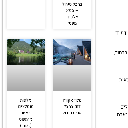
בחבל טירול
– ספא
אלפיני
מפנק
ת יד,
ברחוב,
אות
מלון אקווה
מלונות
לים
דום בחבל
מומלצים
אוץ בטירול
באזור
וארת
אימשט
(Imst)