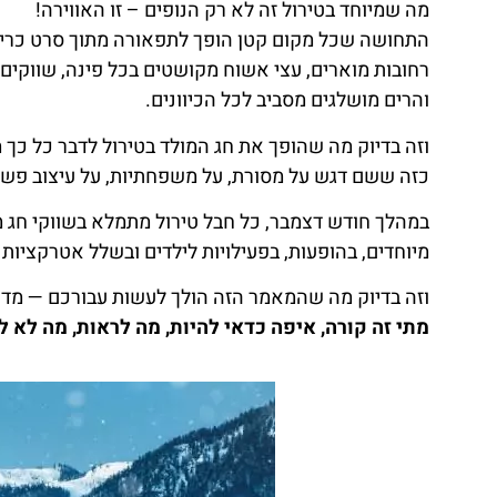
מה שמיוחד בטירול זה לא רק הנופים – זו האווירה!
התחושה שכל מקום קטן הופך לתפאורה מתוך סרט כרי
רחובות מוארים, עצי אשוח מקושטים בכל פינה, שווקים צב
והרים מושלגים מסביב לכל הכיוונים.
וזה בדיוק מה שהופך את חג המולד בטירול לדבר כל כך מ
כזה ששם דגש על מסורת, על משפחתיות, על עיצוב פשוט
במהלך חודש דצמבר, כל חבל טירול מתמלא בשווקי חג מ
מיוחדים, בהופעות, בפעילויות לילדים ובשלל אטרקציו
וזה בדיוק מה שהמאמר הזה הולך לעשות עבורכם — מדרי
מתי זה קורה, איפה כדאי להיות, מה לראות, מה לא 