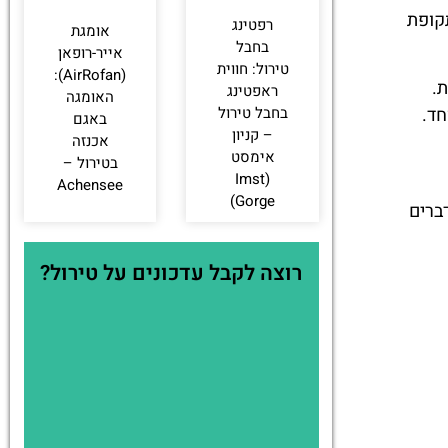
תקופת
רפטינג
אומגת
בחבל
אייר-רופאן
טירול: חווית
(AirRofan):
.
ראפטינג
האומגה
בחבל טירול
באגם
– קניון
אכנזה
אימסט
בטירול –
(Imst
Achensee
Gorge)
ברים
רוצה לקבל עדכונים על טירול?