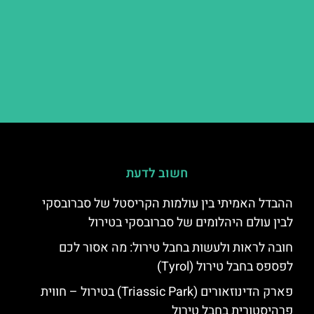
חשוב לדעת
ההבדל האמיתי בין עולמות הקריסטל של סברובסקי
לבין עולם היהלומים של סברובסקי בטירול
חובה לראות ולעשות בחבל טירול: מה אסור לכם
לפספס בחבל טירול (Tyrol)
פארק הדינוזאורים (Triassic Park) בטירול – חווית
פרהיסטורית בחבל טירול