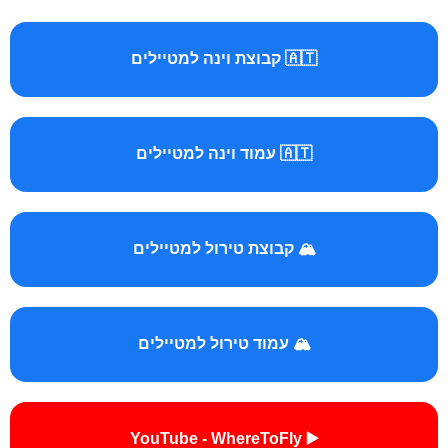
🇦🇹 קבוצת וינה למטיילים
🇦🇹 עמוד וינה למטיילים
🏔️ קבוצת טירול למטיילים
🏔️ עמוד טירול למטיילים
▶️ YouTube - WhereToFly