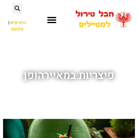
כרטיסים
|
מלונות
חבל טירול
לא רק חבל טירול
פיצריות במאיירהופן