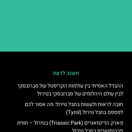
חשוב לדעת
ההבדל האמיתי בין עולמות הקריסטל של סברובסקי
לבין עולם היהלומים של סברובסקי בטירול
חובה לראות ולעשות בחבל טירול: מה אסור לכם
לפספס בחבל טירול (Tyrol)
פארק הדינוזאורים (Triassic Park) בטירול – חווית
פרהיסטורית בחבל טירול