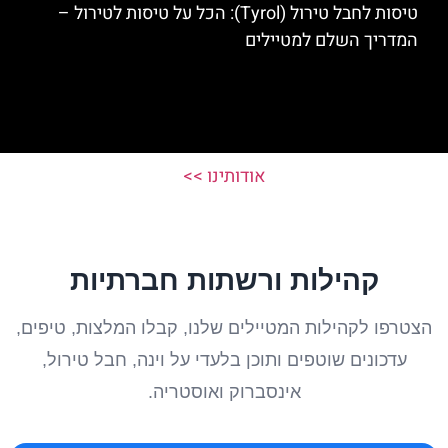
טיסות לחבל טירול (Tyrol): הכל על טיסות לטירול –
המדריך השלם למטיילים
אודותינו >>
קהילות ורשתות חברתיות
הצטרפו לקהילות המטיילים שלנו, קבלו המלצות, טיפים,
עדכונים שוטפים ותוכן בלעדי על וינה, חבל טירול,
אינסברוק ואוסטריה.