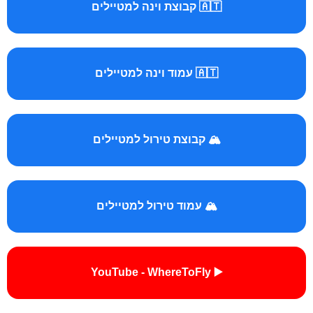
🇦🇹 קבוצת וינה למטיילים
🇦🇹 עמוד וינה למטיילים
🏔️ קבוצת טירול למטיילים
🏔️ עמוד טירול למטיילים
▶️ YouTube - WhereToFly