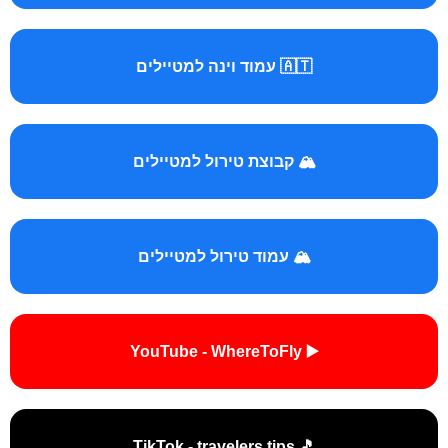
🇦🇹 עמוד וינה למטיילים
🏔️ קבוצת טירול למטיילים
🏔️ עמוד טירול למטיילים
▶️ YouTube - WhereToFly
🎵 TikTok - travelers.tips