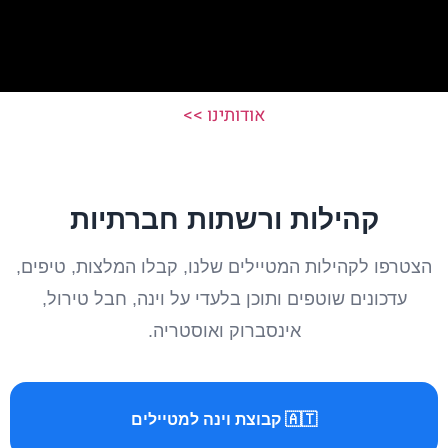
אודותינו >>
קהילות ורשתות חברתיות
הצטרפו לקהילות המטיילים שלנו, קבלו המלצות, טיפים,
עדכונים שוטפים ותוכן בלעדי על וינה, חבל טירול,
אינסברוק ואוסטריה.
🇦🇹 קבוצת וינה למטיילים