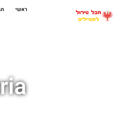
ראשי
חב
ria