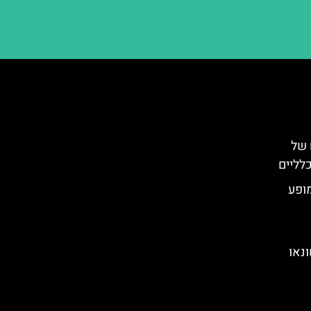
 של
כלליים
מופע
נאו