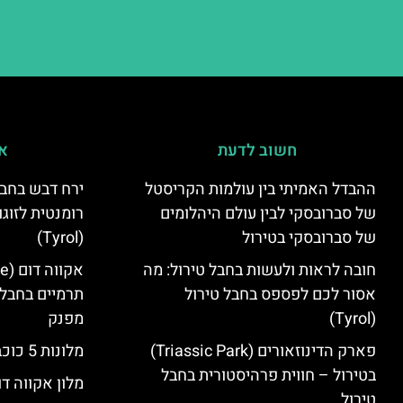
חשוב לדעת
אי
ההבדל האמיתי בין עולמות הקריסטל
ירח דבש בחבל
של סברובסקי לבין עולם היהלומים
רומנטית לזוגו
של סברובסקי בטירול
(Tyrol)
חובה לראות ולעשות בחבל טירול: מה
אסור לכם לפספס בחבל טירול
תרמיים בחבל 
(Tyrol)
מפנק
פארק הדינוזאורים (Triassic Park)
מלונות 5 כוכבים בחבל טירול
בטירול – חווית פרהיסטורית בחבל
מלון אקווה דו
טירול