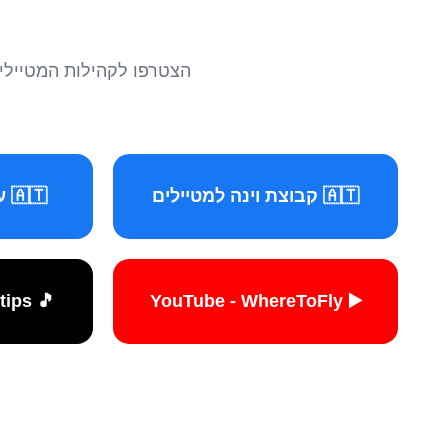
הצטרפו לקהילות המטיילים 
🇦🇹 קבוצת וינה למטיילים
🇦🇹 עמוד וינה למטיילים
🎵 TikTok - travelers.tips
▶️ YouTube - WhereToFly