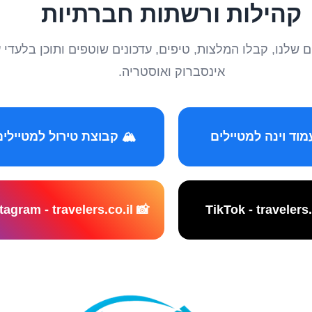
קהילות ורשתות חברתיות
טיילים שלנו, קבלו המלצות, טיפים, עדכונים שוטפים ותוכן ב
אינסברוק ואוסטריה.
️ קבוצת טירול למטיילים
📸 Instagram - travelers.co.il