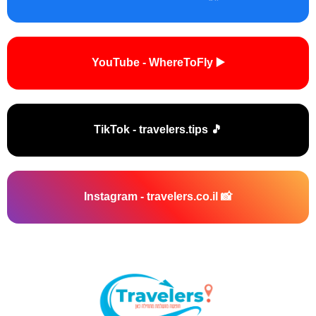
▶️ YouTube - WhereToFly
🎵 TikTok - travelers.tips
📸 Instagram - travelers.co.il