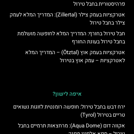
פרהיסטורית בחבל טירול
אטרקציות בעמק צילר (Zillertal): המדריך המלא לעמק
צילר בחבל טירול
חבל טירול בחורף: המדריך המלא לחופשה מושלמת
בחבל טירול בעונת החורף
אטרקציות בעמק אוץ (Ötztal) – המדריך המלא
לאטרקציות – עמק אוץ בטירול
איפה לישון?
ירח דבש בחבל טירול: חופשה רומנטית לזוגות נשואים
טריים בטירול (Tyrol)
אקווה דום (Aqua Dome): מרחצאות תרמיים בחבל
טירול – ספא אלפיני מפנק