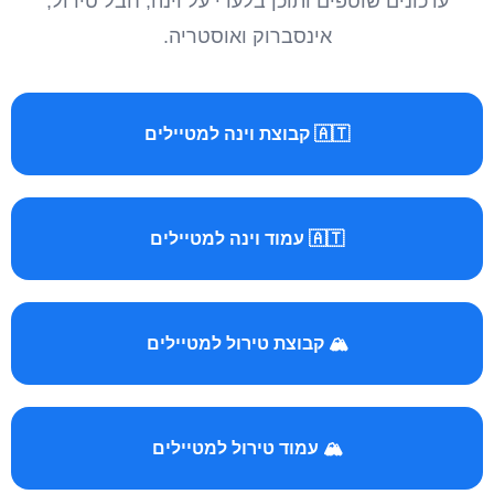
עדכונים שוטפים ותוכן בלעדי על וינה, חבל טירול,
אינסברוק ואוסטריה.
🇦🇹 קבוצת וינה למטיילים
🇦🇹 עמוד וינה למטיילים
🏔️ קבוצת טירול למטיילים
🏔️ עמוד טירול למטיילים