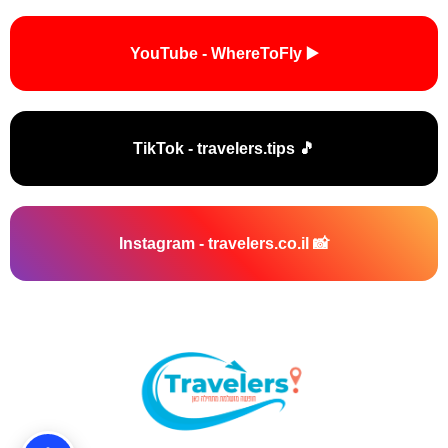
▶️ YouTube - WhereToFly
🎵 TikTok - travelers.tips
📸 Instagram - travelers.co.il