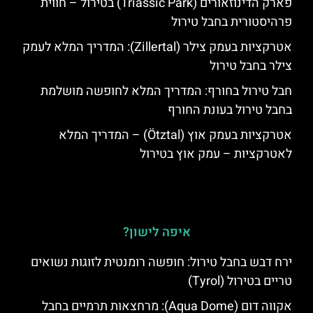
פארק הדינוזאורים (Triassic Park) בטירול – חווית
פרהיסטורית בחבל טירול
אטרקציות בעמק צילר (Zillertal): המדריך המלא לעמק
צילר בחבל טירול
חבל טירול בחורף: המדריך המלא לחופשה מושלמת
בחבל טירול בעונת החורף
אטרקציות בעמק אוץ (Ötztal) – המדריך המלא
לאטרקציות – עמק אוץ בטירול
איפה לישון?
ירח דבש בחבל טירול: חופשה רומנטית לזוגות נשואים
טריים בטירול (Tyrol)
אקווה דום (Aqua Dome): מרחצאות תרמיים בחבל