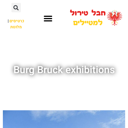
כרטיסים
|
מלונות
חבל טירול
לא רק חבל טירול
Burg Bruck exhibitions