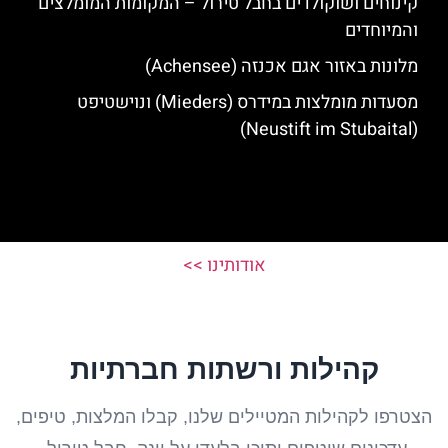
קינוחים ושוקולדים בחבל טירול – המקומות המומלצים
והמיוחדים
מלונות באזור אגם אכנזה (Achensee)
מסעדות מומלצות במידרס (Mieders) ונוישטיפט
(Neustift im Stubaital)
אודותינו >>
קהילות ורשתות חברתיות
הצטרפו לקהילות המטיילים שלנו, קבלו המלצות, טיפים,