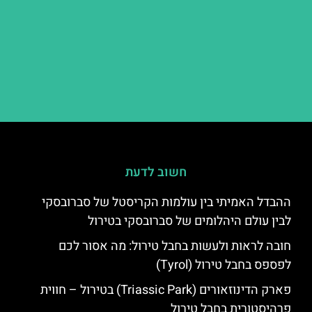
חשוב לדעת
ההבדל האמיתי בין עולמות הקריסטל של סברובסקי
לבין עולם היהלומים של סברובסקי בטירול
חובה לראות ולעשות בחבל טירול: מה אסור לכם
לפספס בחבל טירול (Tyrol)
פארק הדינוזאורים (Triassic Park) בטירול – חווית
פרהיסטורית בחבל טירול