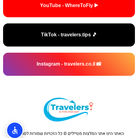
▶️ YouTube - WhereToFly
🎵 TikTok - travelers.tips
📸 Instagram - travelers.co.il
האתר הינו אתר המלצות מטיילים © כל הזכויות שמורות לסוכנות