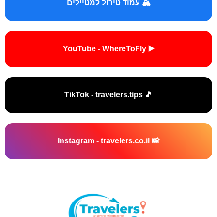
🏔️ עמוד טירול למטיילים
▶️ YouTube - WhereToFly
🎵 TikTok - travelers.tips
📸 Instagram - travelers.co.il