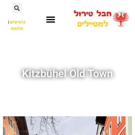
כרטיסים
|
מלונות
חבל טירול
לא רק חבל טירול
Kitzbühel Old Town