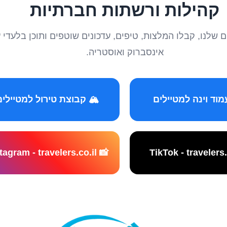
קהילות ורשתות חברתיות
טיילים שלנו, קבלו המלצות, טיפים, עדכונים שוטפים ותוכן ב
אינסברוק ואוסטריה.
️ קבוצת טירול למטיילים
📸 Instagram - travelers.co.il