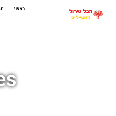
ראשי
חב
es