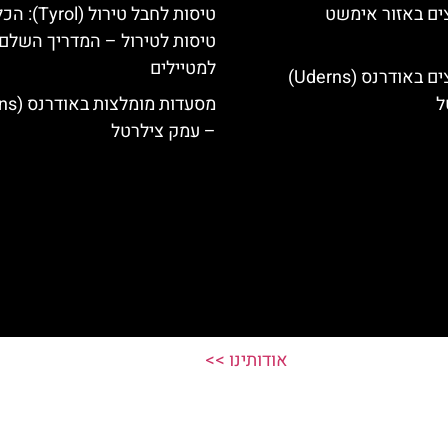
ים באזור אימשט
טיסות לחבל טירול (l
טיסות לטירול – המדריך השלם
למטיילים
מלונות מומלצים באודרנס (Uderns)
ל
– עמק צילרטל
אודותינו >>