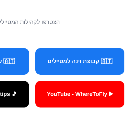
הצטרפו לקהילות המטיילים 
🇦🇹 קבוצת וינה למטיילים
🇦🇹 עמוד וינה למטיילים
🎵 TikTok - travelers.tips
▶️ YouTube - WhereToFly