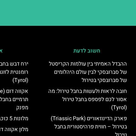
חשוב לדעת
אי
ההבדל האמיתי בין עולמות הקריסטל
ירח דבש בחבל
של סברובסקי לבין עולם היהלומים
רומנטית לזוגו
של סברובסקי בטירול
(Tyrol)
חובה לראות ולעשות בחבל טירול: מה
אסור לכם לפספס בחבל טירול
תרמיים בחבל 
(Tyrol)
מפנק
פארק הדינוזאורים (Triassic Park)
מלונות 5 כוכבים בחבל טירול
בטירול – חווית פרהיסטורית בחבל
מלון אקווה דו
טירול