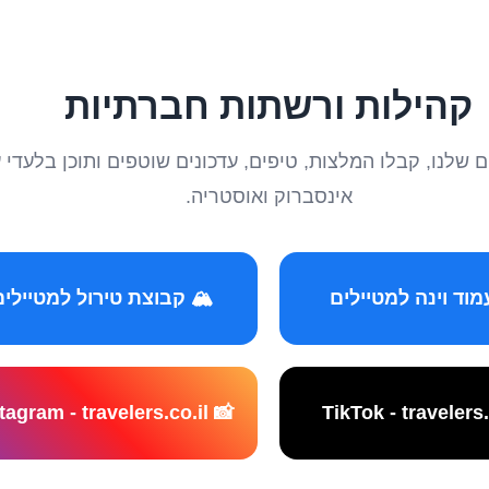
קהילות ורשתות חברתיות
טיילים שלנו, קבלו המלצות, טיפים, עדכונים שוטפים ותוכן ב
אינסברוק ואוסטריה.
️ קבוצת טירול למטיילים
📸 Instagram - travelers.co.il