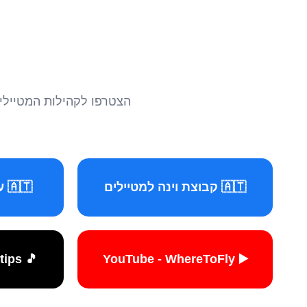
הצטרפו לקהילות המטיילים 
🇦🇹 קבוצת וינה למטיילים
🇦🇹 עמוד וינה למטיילים
🎵 TikTok - travelers.tips
▶️ YouTube - WhereToFly