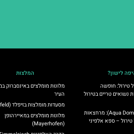
פה לישון?
המלצות
 טירול: חופשה
מלונות מומלצים באינסברוק במ
ת נשואים טריים בטירול
העיר
מסעדות מומלצות בזיפלד (Seefeld)
אקווה דום (Aqua Dome): מרחצאות
מלונות מומלצים במאיירהופן
טירול – ספא אלפיני
(Mayerhofen)