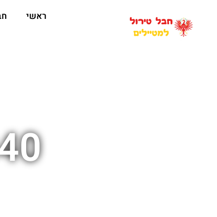
ראשי
חב
440