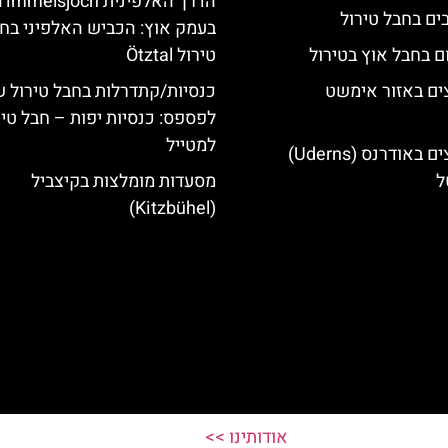
הדרך האלפינית immelsjoch
בעמק אוץ: הכביש האלפיני בח
ם בחבל אוץ בטירול
טירול Ötztal
ים באזור אימשט
כנסיות/קתדרלות בחבל טירול 
לפספס: כנסיות יפות – חבל טיר
למטייל
מלונות מומלצים באודרנס (Uderns)
ל
מסעדות מומלצות בקיצביל
(Kitzbühel)
אודותינו >>