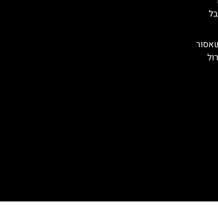
T
בל
שאסור
ול