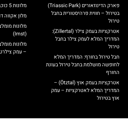
פארק הדינוזאורים (Triassic Park)
מלונות 5 כוכבים בחבל טירול
בטירול – חווית פרהיסטורית בחבל
מלון אקווה דו
טירול
מלונות מומלצ
אטרקציות בעמק צילר (Zillertal):
(Imst)
המדריך המלא לעמק צילר בחבל
טירול
– עמק צילרט
חבל טירול בחורף: המדריך המלא
לחופשה מושלמת בחבל טירול בעונת
החורף
אטרקציות בעמק אוץ (Ötztal) –
המדריך המלא לאטרקציות – עמק
אוץ בטירול