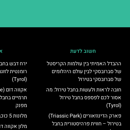
חשוב לדעת
אי
ההבדל האמיתי בין עולמות הקריסטל
ירח דבש בחבל
של סברובסקי לבין עולם היהלומים
רומנטית לזוגו
של סברובסקי בטירול
(Tyrol)
חובה לראות ולעשות בחבל טירול: מה
אסור לכם לפספס בחבל טירול
תרמיים בחבל 
(Tyrol)
מפנק
פארק הדינוזאורים (Triassic Park)
מלונות 5 כוכבים בחבל טירול
בטירול – חווית פרהיסטורית בחבל
מלון אקווה דו