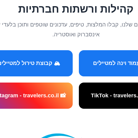
קהילות ורשתות חברתיות
טיילים שלנו, קבלו המלצות, טיפים, עדכונים שוטפים ותוכן ב
אינסברוק ואוסטריה.
️ קבוצת טירול למטיילים
📸 Instagram - travelers.co.il