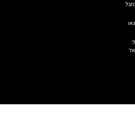
חבל
או
:
ז'