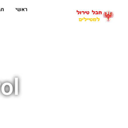
ראשי
חב
ol