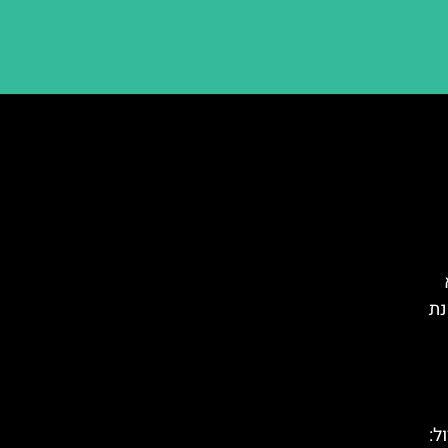
נת
טירול: