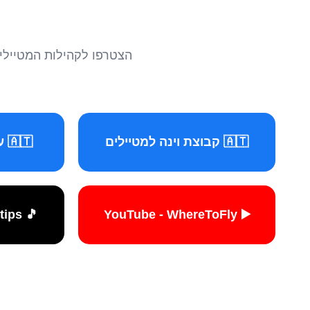
הצטרפו לקהילות המטיילים 
🇦🇹 קבוצת וינה למטיילים
🇦🇹 עמוד וינה למטיילים
🎵 TikTok - travelers.tips
▶️ YouTube - WhereToFly