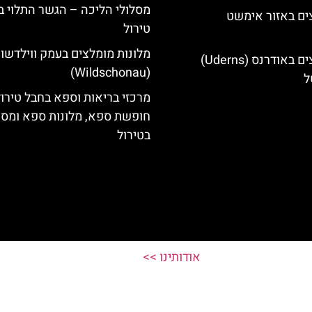
מסלולי הליכה – הגשר התלוי ב
ים באזור אימשט
טירול
מלונות מומלצים בעמק ווילדשונ
מלונות מומלצים באודרנס (Uderns)
(Wildschonau)
ל
מרכזי בריאות וספא בחבל טירול
חופשת ספא, מלונות ספא ומסא
בטירול
אודותינו >>