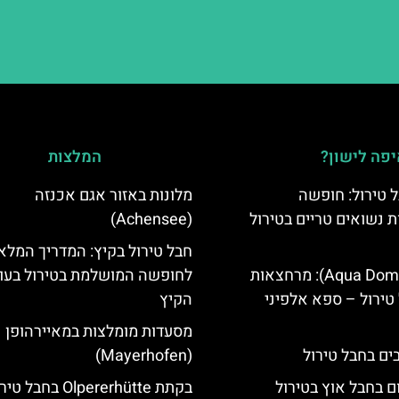
פה לישון?
המלצות
 טירול: חופשה
מלונות באזור אגם אכנזה
ת נשואים טריים בטירול
(Achensee)
חבל טירול בקיץ: המדריך המלא
אקווה דום (Aqua Dome): מרחצאות
לחופשה המושלמת בטירול בעו
טירול – ספא אלפיני
הקיץ
מסעדות מומלצות במאיירהופן
(Mayerhofen)
ם בחבל אוץ בטירול
בקתת Olpererhütte בחבל 